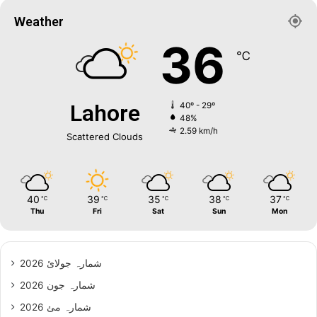
Weather
36
℃
Lahore
40º - 29º
48%
2.59 km/h
Scattered Clouds
40
39
35
38
37
℃
℃
℃
℃
℃
Thu
Fri
Sat
Sun
Mon
شمارہ جولائ 2026
شمارہ جون 2026
شمارہ مئ 2026