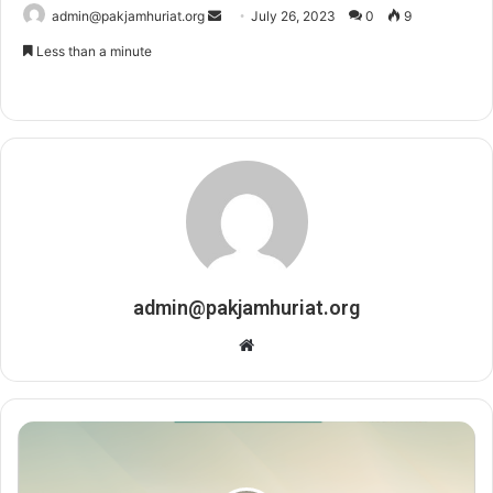
admin@pakjamhuriat.org
S
July 26, 2023
0
9
e
Less than a minute
n
d
a
n
e
m
a
i
l
admin@pakjamhuriat.org
W
e
b
s
i
t