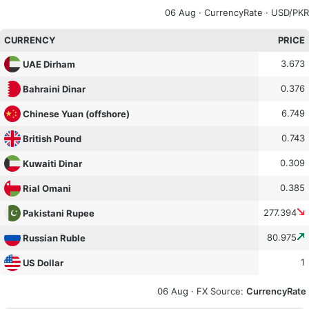
06 Aug ·
CurrencyRate
· USD/PKR
CURRENCY
PRICE
3.673
UAE Dirham
0.376
Bahraini Dinar
6.749
Chinese Yuan (offshore)
0.743
British Pound
0.309
Kuwaiti Dinar
0.385
Rial Omani
277.394
Pakistani Rupee
80.975
Russian Ruble
1
US Dollar
06 Aug ·
FX Source
:
CurrencyRate