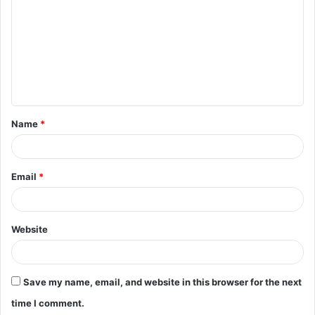
m
m
e
n
t
Name
*
*
Email
*
Website
Save my name, email, and website in this browser for the next
time I comment.