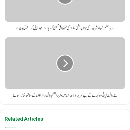
وزیرِ اعظم شہباز شریف کی یونان کشتی حادثہ کی تحقیقاتی کمیٹی کو رپورٹ جلد پیش کرنے کی ہدایت
نئے عالمی مالیاتی معاہدے کے لیے سربراہی اجلاس میں وزیر اعظم عالمی رہنماؤں کے ساتھ شامل ہوئے
Related Articles