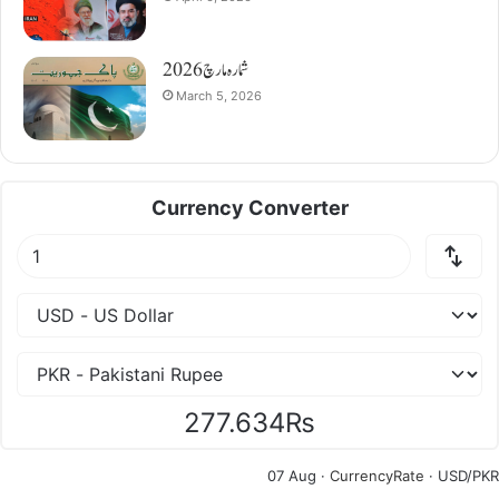
شمارہ مارچ 2026
March 5, 2026
Currency Converter
277.634₨
07 Aug ·
CurrencyRate
· USD/PKR