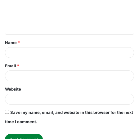
m
e
n
t
Name
*
*
Email
*
Website
Save my name, email, and website in this browser for the next
time I comment.