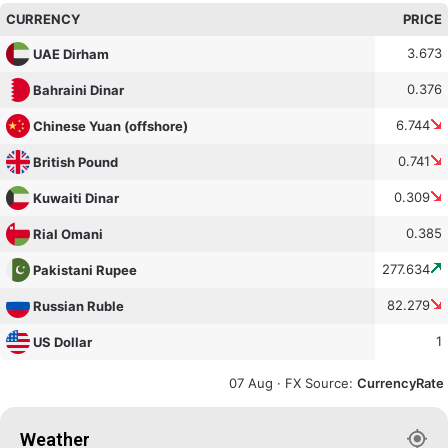
CURRENCY
PRICE
3.673
UAE Dirham
0.376
Bahraini Dinar
6.744
Chinese Yuan (offshore)
0.741
British Pound
0.309
Kuwaiti Dinar
0.385
Rial Omani
277.634
Pakistani Rupee
82.279
Russian Ruble
1
US Dollar
07 Aug ·
FX Source
:
CurrencyRate
Weather