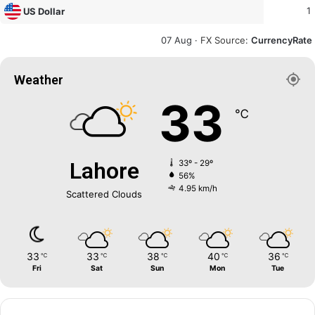
1
US Dollar
07 Aug ·
FX Source
:
CurrencyRate
Weather
33
℃
Lahore
33º - 29º
56%
4.95 km/h
Scattered Clouds
33
33
38
40
36
℃
℃
℃
℃
℃
Fri
Sat
Sun
Mon
Tue