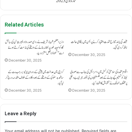
شمارہ جون 2023
Related Articles
علیحدگی پسند تنازع شدت اختیار کرنے پر یمن میں ہنگامی حالت
وزیراعظم شہباز شریف نے روسی صدر ولادیمیر پیوٹن کی رہائش
نافذ کر دی گئی۔
گاہ کو مبینہ طور پر نشانہ بنانے کے واقعے کی مذمت کرتے ہوئے
اسے ’’گھناؤنا فعل‘‘ قرار دیا۔
December 30, 2025
December 30, 2025
اقوامِ متحدہ کی سلامتی کونسل میں، اسرائیل کی جانب سے صومالی
کراچی میں عدالت میں پیشی کے دوران یوٹیوبر رجب بٹ کے
لینڈ کو تسلیم کیے جانے کے بعد فلسطینیوں کی ممکنہ جبری بے دخلی
ساتھ بدسلوکی کے واقعے کے بعد وکلاء کے خلاف مقدمہ درج کر
پر مختلف ممالک نے تشویش کا اظہار کیا۔
لیا گیا۔
December 30, 2025
December 30, 2025
Leave a Reply
Your email address will not be published.
Required fields are