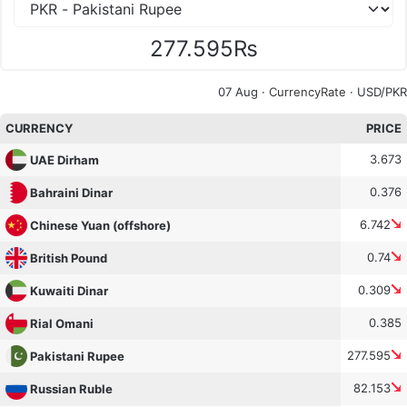
277.595₨
07 Aug ·
CurrencyRate
· USD/PKR
CURRENCY
PRICE
3.673
UAE Dirham
0.376
Bahraini Dinar
6.742
Chinese Yuan (offshore)
0.74
British Pound
0.309
Kuwaiti Dinar
0.385
Rial Omani
277.595
Pakistani Rupee
82.153
Russian Ruble