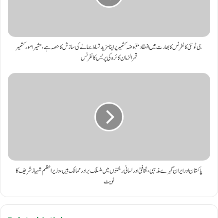
جی ٹونٹی کانفرنس کابھارت میں انعقادمقبوضہ کشمیر پر اپنا مزید تسلط جمانے کی سازش کا حصہ ہے، مشیر امور کشمیر
قمرالزمان کائرہ کی پریس کانفرنس
پاکستان اور ایران گہرے مذہبی ، ثقافتی اور لسانی رشتوں میں منسلک برادر ممالک ہیں،وزیراعظم شہباز شریف کا
ٹویٹ