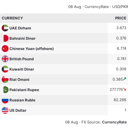
08 Aug ·
CurrencyRate
· USD/PKR
CURRENCY
PRICE
3.673
UAE Dirham
0.376
Bahraini Dinar
6.774
Chinese Yuan (offshore)
0.741
British Pound
0.309
Kuwaiti Dinar
0.385
Rial Omani
277.776
Pakistani Rupee
82.266
Russian Ruble
1
US Dollar
08 Aug ·
FX Source
:
CurrencyRate