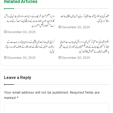
Related Articles
علیحدگی پسند تنازع شدت اختیار کرنے پر یمن میں ہنگامی حالت
وزیراعظم شہباز شریف نے روسی صدر ولادیمیر پیوٹن کی رہائش
نافذ کر دی گئی۔
گاہ کو مبینہ طور پر نشانہ بنانے کے واقعے کی مذمت کرتے ہوئے
اسے ’’گھناؤنا فعل‘‘ قرار دیا۔
December 30, 2025
December 30, 2025
اقوامِ متحدہ کی سلامتی کونسل میں، اسرائیل کی جانب سے صومالی
کراچی میں عدالت میں پیشی کے دوران یوٹیوبر رجب بٹ کے
لینڈ کو تسلیم کیے جانے کے بعد فلسطینیوں کی ممکنہ جبری بے دخلی
ساتھ بدسلوکی کے واقعے کے بعد وکلاء کے خلاف مقدمہ درج کر
پر مختلف ممالک نے تشویش کا اظہار کیا۔
لیا گیا۔
December 30, 2025
December 30, 2025
Leave a Reply
Your email address will not be published.
Required fields are
marked
*
C