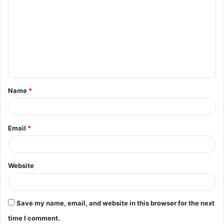
o
m
m
e
n
t
Name
*
*
Email
*
Website
Save my name, email, and website in this browser for the next
time I comment.