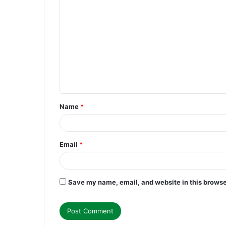
C
o
m
m
e
n
t
Name
*
*
Email
*
Save my name, email, and website in this browse