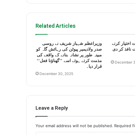
Related Articles
 اختیار کرنے
وزیراعظم شہباز شریف نے روسی
 نافذ کر دی
صدر ولادیمیر پیوٹن کی رہائش گاہ کو
مبینہ طور پر نشانہ بنانے کے واقعے کی
مذمت کرتے ہوئے اسے ’’گھناؤنا فعل‘‘
December 3
قرار دیا۔
December 30, 2025
Leave a Reply
Your email address will not be published.
Required f