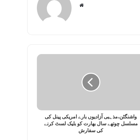
W
e
b
s
i
t
e
واشنگٹن،مذہبی آزادیوں بارے امریکی پینل کی
مسلسل چوتھے سال بھارت کو بلیک لسٹ کرنے
کی سفارش