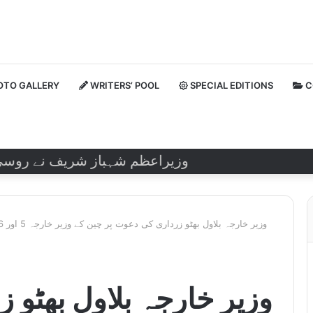
TO GALLERY
WRITERS’ POOL
SPECIAL EDITIONS
C
وزیراعظم شہباز شریف نے روسی صدر ول
وزیر خارجہ بلاول بھٹو 