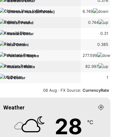
0.376
Bahraini Dinar
6.749
Chinese Yuan (offshore)
0.744
British Pound
0.31
Kuwaiti Dinar
0.385
Rial Omani
277.599
Pakistani Rupee
82.997
Russian Ruble
1
US Dollar
06 Aug ·
FX Source
:
CurrencyRate
Weather
28
℃