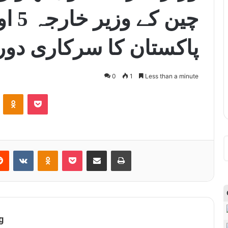
پاکستان کا سرکاری دور
0
1
Less than a minute
ontakte
Odnoklassniki
Pocket
Reddit
VKontakte
Odnoklassniki
Pocket
Share via Email
Print
g