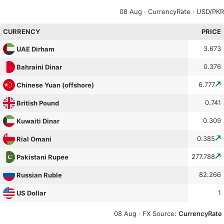
08 Aug ·
CurrencyRate
· USD/PKR
CURRENCY
PRICE
3.673
UAE Dirham
0.376
Bahraini Dinar
6.777
Chinese Yuan (offshore)
0.741
British Pound
0.309
Kuwaiti Dinar
0.385
Rial Omani
277.788
Pakistani Rupee
82.266
Russian Ruble
1
US Dollar
08 Aug ·
FX Source
:
CurrencyRate