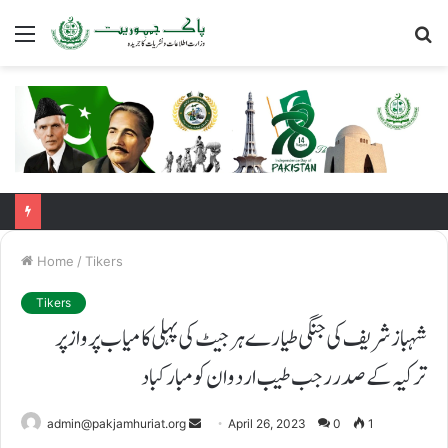
Menu
S
fo
Home
/
Tikers
Tikers
شہباز شریف کی جنگی طیارے ہرجیٹ کی پہلی کامیاب پرواز پر
ترکیہ کے صدررجب طیب اردوان کو مبارکباد
admin@pakjamhuriat.org
S
April 26, 2023
0
1
e