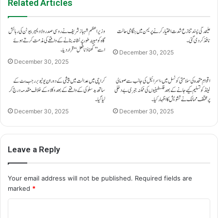
Related Articles
علیحدگی پسند تنازع شدت اختیار کرنے پر یمن میں ہنگامی حالت
وزیراعظم شہباز شریف نے روسی صدر ولادیمیر پیوٹن کی رہائش
نافذ کر دی گئی۔
گاہ کو مبینہ طور پر نشانہ بنانے کے واقعے کی مذمت کرتے ہوئے
اسے ’’گھناؤنا فعل‘‘ قرار دیا۔
December 30, 2025
December 30, 2025
اقوامِ متحدہ کی سلامتی کونسل میں، اسرائیل کی جانب سے صومالی
کراچی میں عدالت میں پیشی کے دوران یوٹیوبر رجب بٹ کے
لینڈ کو تسلیم کیے جانے کے بعد فلسطینیوں کی ممکنہ جبری بے دخلی
ساتھ بدسلوکی کے واقعے کے بعد وکلاء کے خلاف مقدمہ درج کر
پر مختلف ممالک نے تشویش کا اظہار کیا۔
لیا گیا۔
December 30, 2025
December 30, 2025
Leave a Reply
Your email address will not be published.
Required fields are
marked
*
C