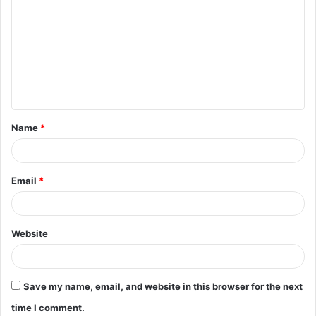
o
m
m
e
n
t
Name
*
*
Email
*
Website
Save my name, email, and website in this browser for the next
time I comment.