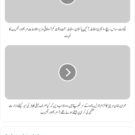
بیگمات ،ساس ،بچے، ڈیم بابا بمقابلہ آئینِ پاکستان ، مقابلہ سخت وقت کم !،وفاقی وزیر اطلاعات مریم اورنگزیب کا
ٹویٹ
عمران خان ہر چیز کا الزام جنرل باجوہ کےسرتھوپتے ہیں، وہ جواب دیں کہ کیاصرف ہیلی کاپٹرکی سیرکیلئے وزارت
عظمی کی کرسی پربیٹھےہوئےتھے؟،مریم اورنگزیب