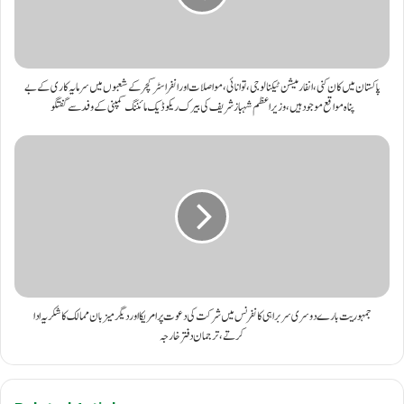
پاکستان میں کان کنی، انفارمیشن ٹیکنالوجی،توانائی، مواصلات اور انفراسٹرکچر کے شعبوں میں سرمایہ کاری کے بے
پناہ مواقع موجود ہیں،وزیراعظم شہباز شریف کی بیرک ریکو ڈیک مائننگ کمپنی کے وفد سے گفتگو
جمہوریت بارے دوسری سربراہی کانفرنس میں شرکت کی دعوت پر امریکا اور دیگر میزبان ممالک کا شکریہ ادا
کرتے ، ترجمان دفتر خارجہ