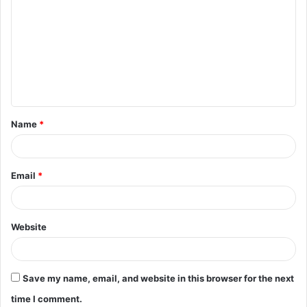
o
m
m
e
n
t
Name
*
*
Email
*
Website
Save my name, email, and website in this browser for the next
time I comment.