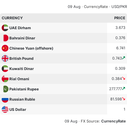
09 Aug ·
CurrencyRate
· USD/PKR
CURRENCY
PRICE
3.673
UAE Dirham
0.376
Bahraini Dinar
6.741
Chinese Yuan (offshore)
0.743
British Pound
0.309
Kuwaiti Dinar
0.384
Rial Omani
277.777
Pakistani Rupee
81.598
Russian Ruble
1
US Dollar
09 Aug ·
FX Source
:
CurrencyRate