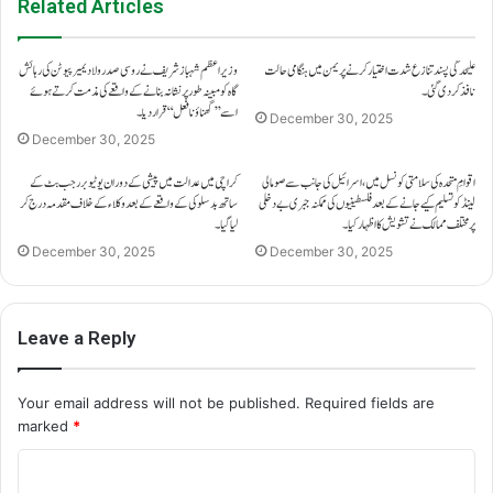
Related Articles
علیحدگی پسند تنازع شدت اختیار کرنے پر یمن میں ہنگامی حالت
وزیراعظم شہباز شریف نے روسی صدر ولادیمیر پیوٹن کی رہائش
نافذ کر دی گئی۔
گاہ کو مبینہ طور پر نشانہ بنانے کے واقعے کی مذمت کرتے ہوئے
اسے ’’گھناؤنا فعل‘‘ قرار دیا۔
December 30, 2025
December 30, 2025
اقوامِ متحدہ کی سلامتی کونسل میں، اسرائیل کی جانب سے صومالی
کراچی میں عدالت میں پیشی کے دوران یوٹیوبر رجب بٹ کے
لینڈ کو تسلیم کیے جانے کے بعد فلسطینیوں کی ممکنہ جبری بے دخلی
ساتھ بدسلوکی کے واقعے کے بعد وکلاء کے خلاف مقدمہ درج کر
پر مختلف ممالک نے تشویش کا اظہار کیا۔
لیا گیا۔
December 30, 2025
December 30, 2025
Leave a Reply
Your email address will not be published.
Required fields are
marked
*
C