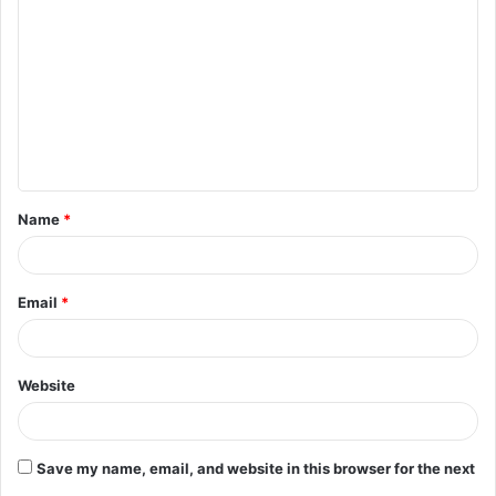
o
m
m
e
n
t
Name
*
*
Email
*
Website
Save my name, email, and website in this browser for the next