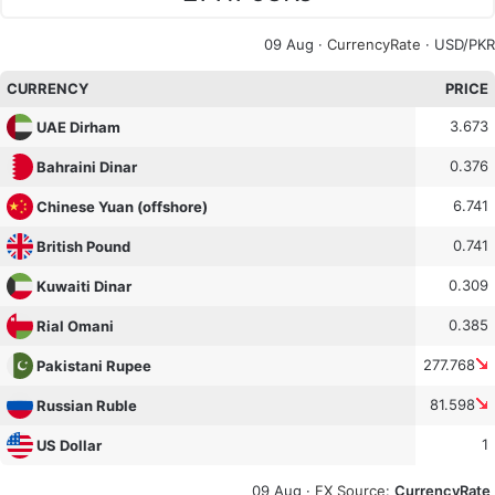
09 Aug ·
CurrencyRate
· USD/PKR
CURRENCY
PRICE
3.673
UAE Dirham
0.376
Bahraini Dinar
6.741
Chinese Yuan (offshore)
0.741
British Pound
0.309
Kuwaiti Dinar
0.385
Rial Omani
277.768
Pakistani Rupee
81.598
Russian Ruble
1
US Dollar
09 Aug ·
FX Source
:
CurrencyRate