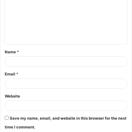
m
m
e
n
t
Name
*
*
Email
*
Website
Save my name, email, and website in this browser for the next
time I comment.