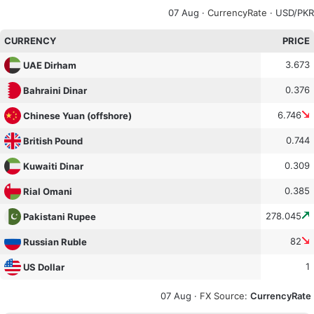
07 Aug ·
CurrencyRate
· USD/PKR
CURRENCY
PRICE
3.673
UAE Dirham
0.376
Bahraini Dinar
6.746
Chinese Yuan (offshore)
0.744
British Pound
0.309
Kuwaiti Dinar
0.385
Rial Omani
278.045
Pakistani Rupee
82
Russian Ruble
1
US Dollar
07 Aug ·
FX Source
:
CurrencyRate