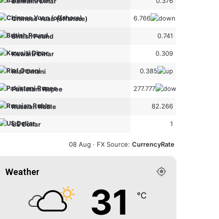
0.376
Bahraini Dinar
6.766
Chinese Yuan (offshore)
0.741
British Pound
0.309
Kuwaiti Dinar
0.385
Rial Omani
277.777
Pakistani Rupee
82.266
Russian Ruble
1
US Dollar
08 Aug ·
FX Source
:
CurrencyRate
Weather
31
℃