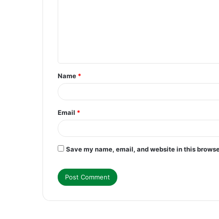
m
m
e
n
t
Name
*
*
Email
*
Save my name, email, and website in this browse