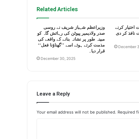
Related Articles
 اختیار کرنے
وزیراعظم شہباز شریف نے روسی
 نافذ کر دی
صدر ولادیمیر پیوٹن کی رہائش گاہ کو
مبینہ طور پر نشانہ بنانے کے واقعے کی
مذمت کرتے ہوئے اسے ’’گھناؤنا فعل‘‘
December 3
قرار دیا۔
December 30, 2025
Leave a Reply
Your email address will not be published.
Required f
C
o