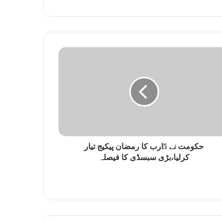
s
i
t
e
حکومت نے 5ارب کا رمضان پیکیج تیار
کرلیا،بڑی سبسڈی کا فیصلہ