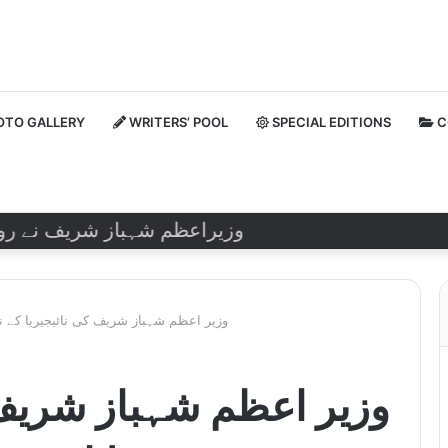
TO GALLERY
WRITERS’ POOL
SPECIAL EDITIONS
C
وزیراعظم شہباز شریف نے روسی صدر
وزیر اعظم شہباز شریف کی نائیجیریا کے نو
وزیر اعظم شہباز شریف 