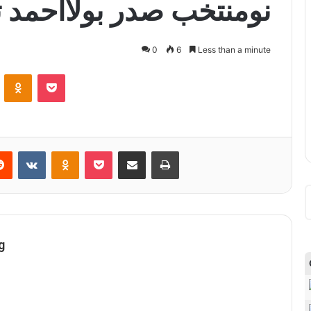
نومنتخب صدر بولااحمد تی
0
6
Less than a minute
ontakte
Odnoklassniki
Pocket
Reddit
VKontakte
Odnoklassniki
Pocket
Share via Email
Print
g