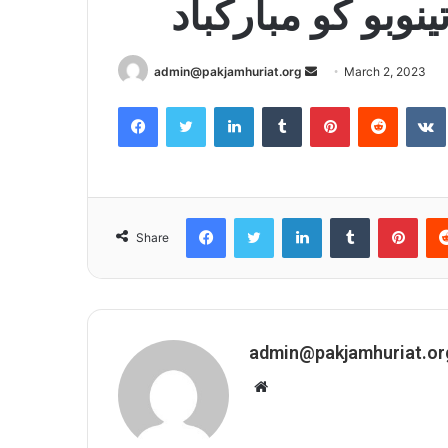
نوبو کو مبارکباد
admin@pakjamhuriat.org
S
March 2, 2023
e
Facebook
Twitter
LinkedIn
Tumblr
Pinterest
Reddit
VK
n
d
a
n
e
Facebook
Twitter
LinkedIn
Tumblr
Pinterest
Share
m
a
i
l
admin@pakjamhuriat.or
W
e
b