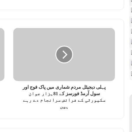
پہلی دیجیٹل مردم شماری میں پاک فوج اور
سول آرمڈ فورسز کے 81ہزار جوان
سکیورٹی کے فرائض سرانجام دے رہے
ہیں