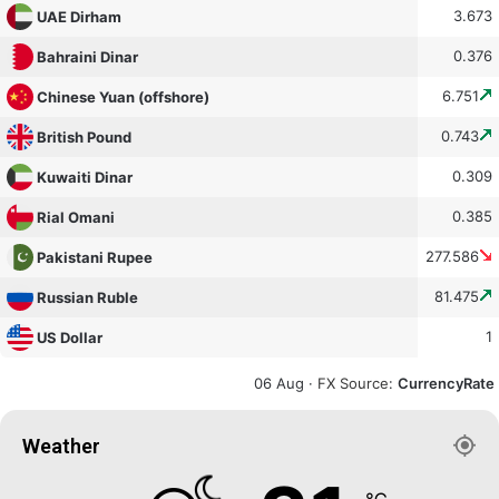
3.673
UAE Dirham
0.376
Bahraini Dinar
6.751
Chinese Yuan (offshore)
0.743
British Pound
0.309
Kuwaiti Dinar
0.385
Rial Omani
277.586
Pakistani Rupee
81.475
Russian Ruble
1
US Dollar
06 Aug ·
FX Source
:
CurrencyRate
Weather