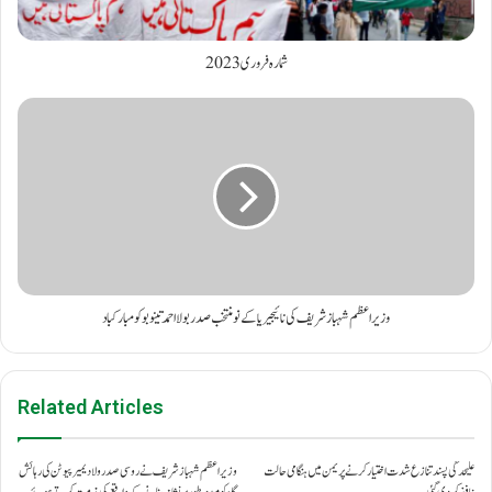
شمارہ فروری 2023
وزیر اعظم شہباز شریف کی نائیجیریا کے نومنتخب صدر بولااحمد تینوبو کو مبارکباد
Related Articles
علیحدگی پسند تنازع شدت اختیار کرنے پر یمن میں ہنگامی حالت
وزیراعظم شہباز شریف نے روسی صدر ولادیمیر پیوٹن کی رہائش
نافذ کر دی گئی۔
گاہ کو مبینہ طور پر نشانہ بنانے کے واقعے کی مذمت کرتے ہوئے