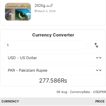
شمارہ مارچ 2026
March 5, 2026
Currency Converter
277.586₨
06 Aug ·
CurrencyRate
· USD/PKR
CURRENCY
PRICE