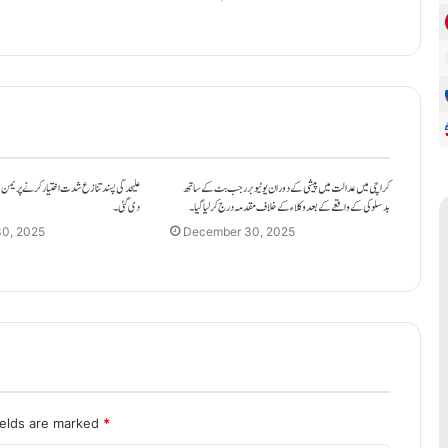
کراچی میں عدالت میں پیشی کے دوران یوٹیوبر رجب بٹ کے ساتھ
علیحدگی پسند تنازع شدت اختیار کرنے پر یمن م
بدسلوکی کے واقعے کے بعد وکلاء کے خلاف مقدمہ درج کر لیا گیا۔
دی گئی۔
0, 2025
December 30, 2025
ields are marked
*