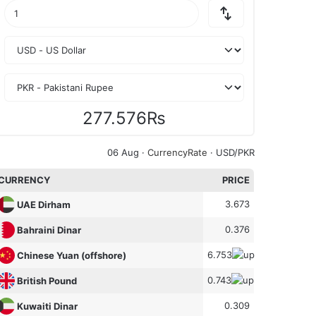
277.576₨
06 Aug ·
CurrencyRate
· USD/PKR
CURRENCY
PRICE
3.673
UAE Dirham
0.376
Bahraini Dinar
6.753
Chinese Yuan (offshore)
0.743
British Pound
0.309
Kuwaiti Dinar