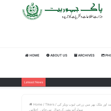
HOME
ABOUT US
ARCHIVES
PHO
Lateast News
 اور ملک بھر میں زرعی ٹیوب ویلز کی
/
Tikers
/
Home
سولرآئیزیشن کےحوالہ سےجائزہ اجلاس