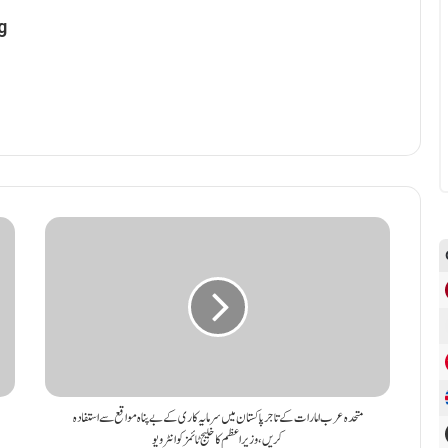
g
متحدہ عرب امارات کے تاجر پاکستان میں سرمایہ کاری کے بے پناہ مواقع سے استفادہ
کریں ، وزیراعظم کا خلیج ٹائمز کو انٹرویو