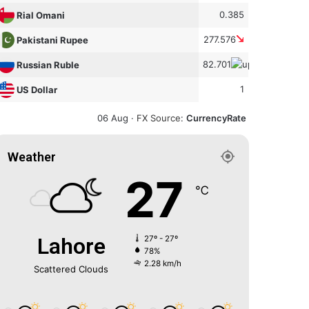
0.385
Rial Omani
277.576
Pakistani Rupee
82.701
Russian Ruble
1
US Dollar
06 Aug ·
FX Source
:
CurrencyRate
Weather
27
℃
Lahore
27º - 27º
78%
2.28 km/h
Scattered Clouds