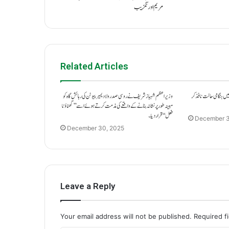
مریم اورنگزیب
Related Articles
یں ہنگامی حالت نافذ کر
وزیراعظم شہباز شریف نے روسی صدر ولادیمیر پیوٹن کی رہائش گاہ کو
مبینہ طور پر نشانہ بنانے کے واقعے کی مذمت کرتے ہوئے اسے ’’گھناؤنا
فعل‘‘ قرار دیا۔
December 3
December 30, 2025
Leave a Reply
Your email address will not be published.
Required f