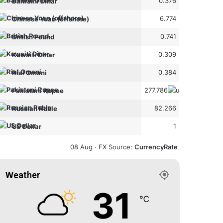
0.376
Bahraini Dinar
6.774
Chinese Yuan (offshore)
0.741
British Pound
0.309
Kuwaiti Dinar
0.384
Rial Omani
277.786
Pakistani Rupee
82.266
Russian Ruble
1
US Dollar
08 Aug ·
FX Source
:
CurrencyRate
Weather
31
℃