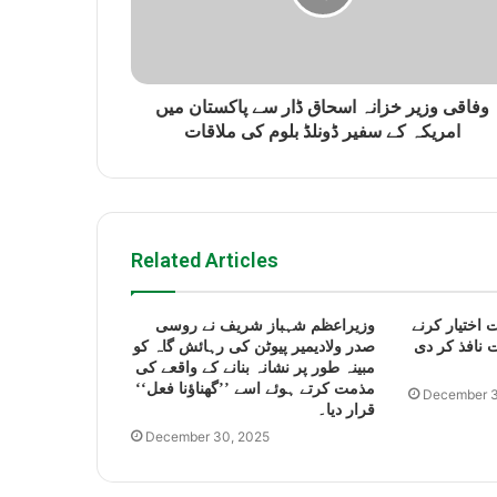
وفاقی وزیر خزانہ اسحاق ڈار سے پاکستان میں
امریکہ کے سفیر ڈونلڈ بلوم کی ملاقات
Related Articles
 اختیار کرنے
وزیراعظم شہباز شریف نے روسی
 نافذ کر دی
صدر ولادیمیر پیوٹن کی رہائش گاہ کو
مبینہ طور پر نشانہ بنانے کے واقعے کی
مذمت کرتے ہوئے اسے ’’گھناؤنا فعل‘‘
December 3
قرار دیا۔
December 30, 2025