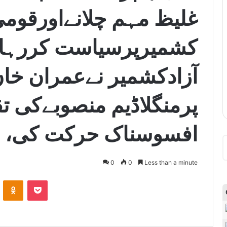
غلیظ مہم چلانےاورقومی 
کشمیرپرسیاست کررہا 
آزادکشمیر نےعمران خان
پرمنگلاڈیم منصوبےکی ت
افسوسناک حرکت کی، م
0
0
Less than a minute
ontakte
Odnoklassniki
Pocket