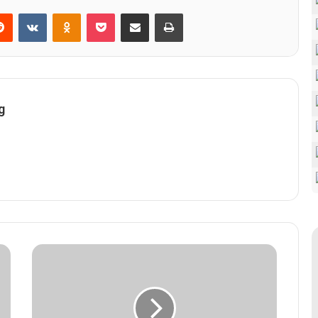
Reddit
VKontakte
Odnoklassniki
Pocket
Share via Email
Print
g