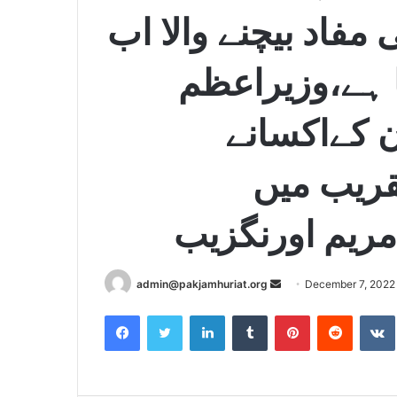
مفاد بیچنے والا اب
ہے،وزیراعظم
 کےاکسانے
قریب میں
ریم اورنگزیب
admin@pakjamhuriat.org
S
December 7, 2022
e
Facebook
Twitter
LinkedIn
Tumblr
Pinterest
Reddit
VK
n
d
a
n