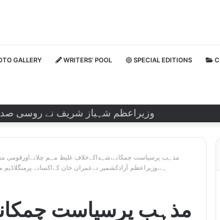
TO GALLERY
WRITERS’ POOL
SPECIAL EDITIONS
C
وزیراعظم شہباز شریف نے روسی صدر ولادیم
مذہب پرسیاست چمکانے،شہداکےخلاف غلیظ مہم چلانےاورقومی مفاد
ہے،وزیراعظم آزادکشمیر نےعمران خان کےاکسانے پرمنگلاڈیم
مذہب پرسیاست چمکان