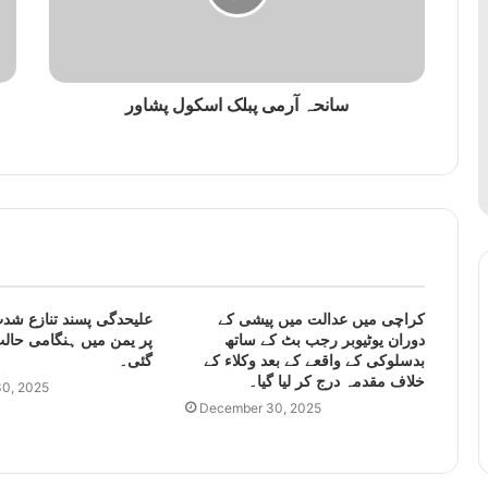
سانحہ آرمی پبلک اسکول پشاور
کراچی میں عدالت میں پیشی کے
علیحدگی پسند تنازع شدت
دوران یوٹیوبر رجب بٹ کے ساتھ
پر یمن میں ہنگامی حالت
بدسلوکی کے واقعے کے بعد وکلاء کے
گئی۔
خلاف مقدمہ درج کر لیا گیا۔
0, 2025
December 30, 2025