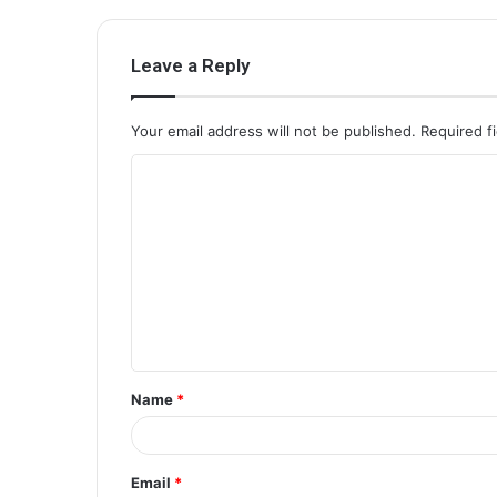
Leave a Reply
Your email address will not be published.
Required f
C
o
m
m
e
n
t
Name
*
*
Email
*