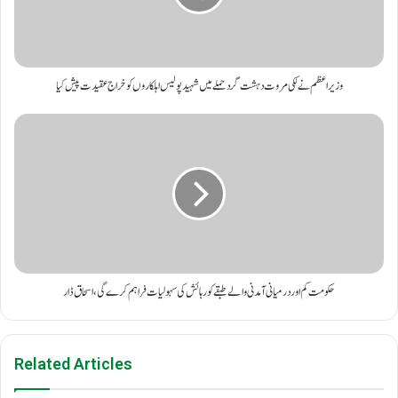
وزیراعظم نے لکی مروت دہشت گرد حملے میں شہید پولیس اہلکاروں کو خراج عقیدت پیش کیا
حکومت کم اور درمیانی آمدنی والے طبقے کو رہائش کی سہولیات فراہم کرے گی، اسحاق ڈار
Related Articles