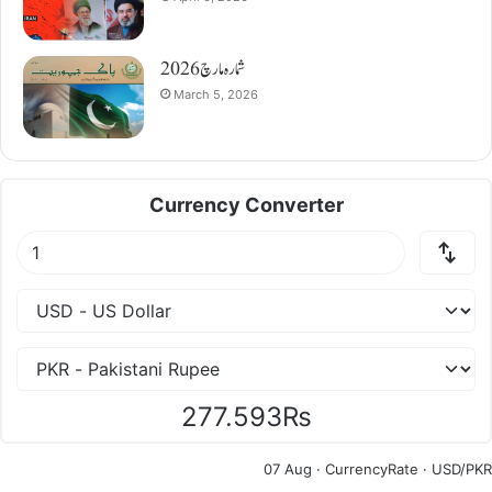
شمارہ مارچ 2026
March 5, 2026
Currency Converter
277.593₨
07 Aug ·
CurrencyRate
· USD/PKR