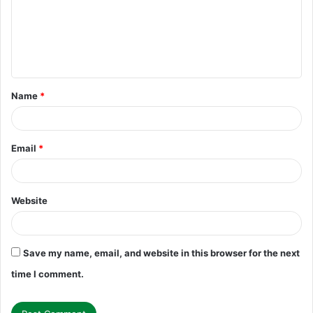
m
e
n
t
Name
*
*
Email
*
Website
Save my name, email, and website in this browser for the next
time I comment.