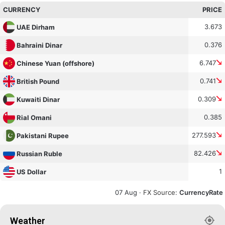
CURRENCY
PRICE
3.673
UAE Dirham
0.376
Bahraini Dinar
6.747
Chinese Yuan (offshore)
0.741
British Pound
0.309
Kuwaiti Dinar
0.385
Rial Omani
277.593
Pakistani Rupee
82.426
Russian Ruble
1
US Dollar
07 Aug ·
FX Source
:
CurrencyRate
Weather