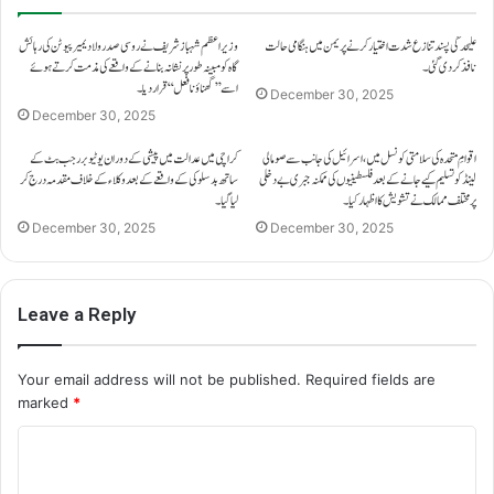
علیحدگی پسند تنازع شدت اختیار کرنے پر یمن میں ہنگامی حالت
وزیراعظم شہباز شریف نے روسی صدر ولادیمیر پیوٹن کی رہائش
نافذ کر دی گئی۔
گاہ کو مبینہ طور پر نشانہ بنانے کے واقعے کی مذمت کرتے ہوئے
اسے ’’گھناؤنا فعل‘‘ قرار دیا۔
December 30, 2025
December 30, 2025
اقوامِ متحدہ کی سلامتی کونسل میں، اسرائیل کی جانب سے صومالی
کراچی میں عدالت میں پیشی کے دوران یوٹیوبر رجب بٹ کے
لینڈ کو تسلیم کیے جانے کے بعد فلسطینیوں کی ممکنہ جبری بے دخلی
ساتھ بدسلوکی کے واقعے کے بعد وکلاء کے خلاف مقدمہ درج کر
پر مختلف ممالک نے تشویش کا اظہار کیا۔
لیا گیا۔
December 30, 2025
December 30, 2025
Leave a Reply
Your email address will not be published.
Required fields are
marked
*
C
o