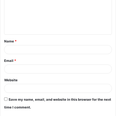
m
m
e
n
t
Name
*
*
Email
*
Website
Save my name, email, and website in this browser for the next
time I comment.