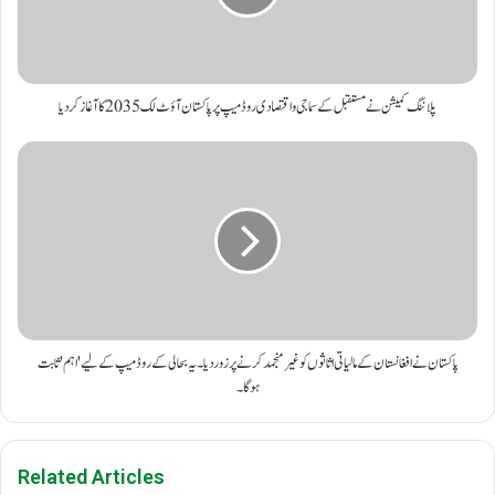
پلاننگ کمیشن نے مستقبل کے سماجی و اقتصادی روڈ میپ پر پاکستان آؤٹ لک 2035 کا آغاز کر دیا
پاکستان نے افغانستان کے مالیاتی اثاثوں کو غیر منجمد کرنے پر زور دیا۔ یہ بحالی کے روڈ میپ کے لیے 'اہم' ثابت
ہوگا۔
Related Articles