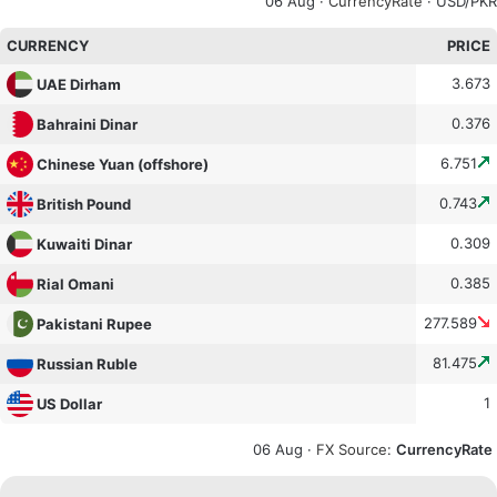
06 Aug ·
CurrencyRate
· USD/PKR
CURRENCY
PRICE
3.673
UAE Dirham
0.376
Bahraini Dinar
6.751
Chinese Yuan (offshore)
0.743
British Pound
0.309
Kuwaiti Dinar
0.385
Rial Omani
277.589
Pakistani Rupee
81.475
Russian Ruble
1
US Dollar
06 Aug ·
FX Source
:
CurrencyRate