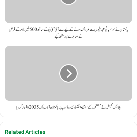
پاکستان نے موسمیاتی تبدیلیوں سے نبردآزما ہونے کے لیے اے آئ آئ بی کے ساتھ 500 ملین ڈالر کے قرض
کے معاہدے پر دستخط کیے
پلاننگ کمیشن نے مستقبل کے سماجی و اقتصادی روڈ میپ پر پاکستان آؤٹ لک 2035 کا آغاز کر دیا
Related Articles