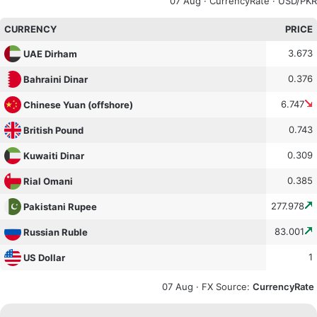
07 Aug ·
CurrencyRate
· USD/PKR
CURRENCY
PRICE
3.673
UAE Dirham
0.376
Bahraini Dinar
6.747
Chinese Yuan (offshore)
0.743
British Pound
0.309
Kuwaiti Dinar
0.385
Rial Omani
277.978
Pakistani Rupee
83.001
Russian Ruble
1
US Dollar
07 Aug ·
FX Source
:
CurrencyRate