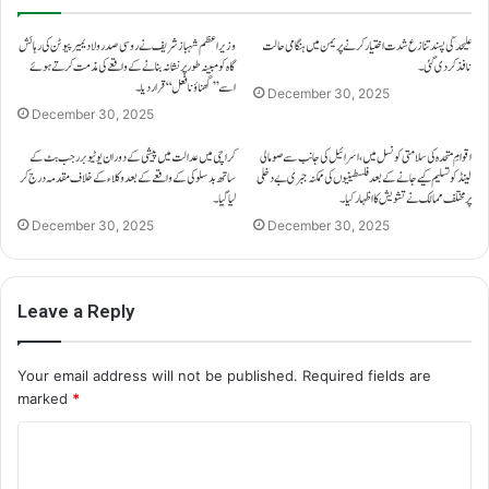
علیحدگی پسند تنازع شدت اختیار کرنے پر یمن میں ہنگامی حالت
وزیراعظم شہباز شریف نے روسی صدر ولادیمیر پیوٹن کی رہائش
نافذ کر دی گئی۔
گاہ کو مبینہ طور پر نشانہ بنانے کے واقعے کی مذمت کرتے ہوئے
اسے ’’گھناؤنا فعل‘‘ قرار دیا۔
December 30, 2025
December 30, 2025
اقوامِ متحدہ کی سلامتی کونسل میں، اسرائیل کی جانب سے صومالی
کراچی میں عدالت میں پیشی کے دوران یوٹیوبر رجب بٹ کے
لینڈ کو تسلیم کیے جانے کے بعد فلسطینیوں کی ممکنہ جبری بے دخلی
ساتھ بدسلوکی کے واقعے کے بعد وکلاء کے خلاف مقدمہ درج کر
پر مختلف ممالک نے تشویش کا اظہار کیا۔
لیا گیا۔
December 30, 2025
December 30, 2025
Leave a Reply
Your email address will not be published.
Required fields are
marked
*
C
o