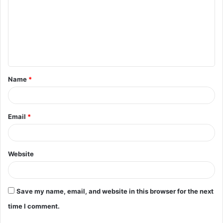
m
m
e
n
t
Name
*
*
Email
*
Website
Save my name, email, and website in this browser for the next
time I comment.