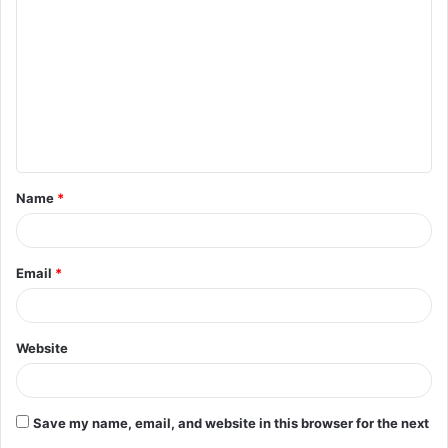
o
m
m
e
n
t
Name
*
*
Email
*
Website
Save my name, email, and website in this browser for the next