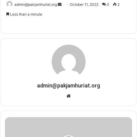
admin@pakjamhuriat.org
S
October 11, 2022
0
2
e
Less than a minute
n
d
a
n
e
m
a
i
l
admin@pakjamhuriat.org
W
e
b
s
i
t