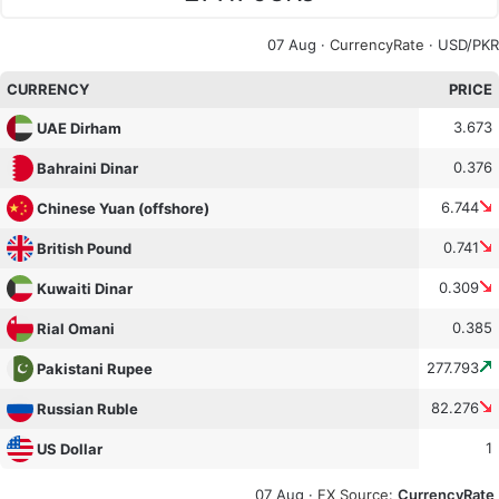
07 Aug ·
CurrencyRate
· USD/PKR
CURRENCY
PRICE
3.673
UAE Dirham
0.376
Bahraini Dinar
6.744
Chinese Yuan (offshore)
0.741
British Pound
0.309
Kuwaiti Dinar
0.385
Rial Omani
277.793
Pakistani Rupee
82.276
Russian Ruble
1
US Dollar
07 Aug ·
FX Source
:
CurrencyRate