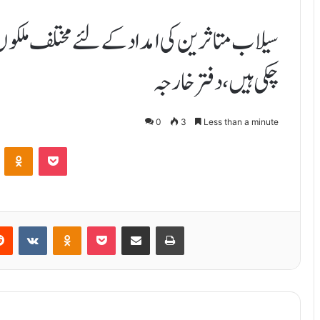
چکی ہیں ، دفتر خارجہ
0
3
Less than a minute
ontakte
Odnoklassniki
Pocket
Reddit
VKontakte
Odnoklassniki
Pocket
Share via Email
Print