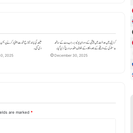
کراچی میں عدالت میں پیشی کے دوران یوٹیوبر رجب بٹ کے ساتھ
علیحدگی پسند تنازع شدت اختیار کرنے پر یمن م
بدسلوکی کے واقعے کے بعد وکلاء کے خلاف مقدمہ درج کر لیا گیا۔
دی گئی۔
0, 2025
December 30, 2025
ields are marked
*