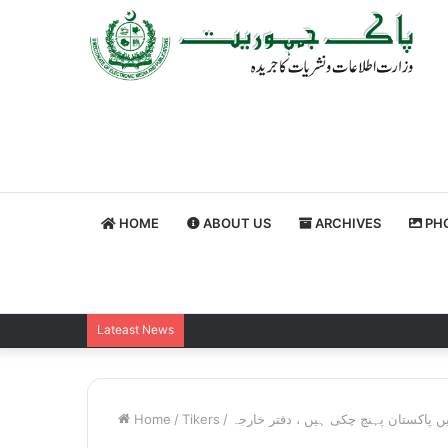
HOME
ABOUT US
ARCHIVES
PHO
Lateast News
Home
/
Tikers
/