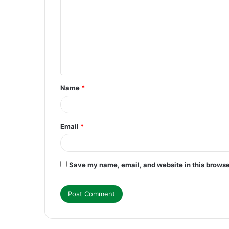
m
m
e
n
t
Name
*
*
Email
*
Save my name, email, and website in this browse