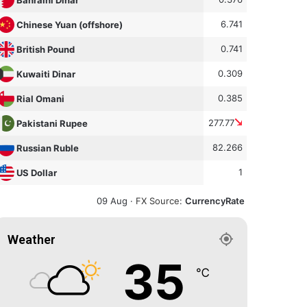
6.741
Chinese Yuan (offshore)
0.741
British Pound
0.309
Kuwaiti Dinar
0.385
Rial Omani
277.77
Pakistani Rupee
82.266
Russian Ruble
1
US Dollar
09 Aug ·
FX Source
:
CurrencyRate
Weather
35
℃