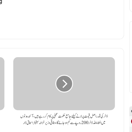
g
ڈالر کی قدر اصل قیمت پر لانے کیلئے جامع حکمت عملی پر کام کر رہے ہیں،آئندہ دنوں
میں انشاءاللہ ڈالر 200 روپے سے کم ہوجائے گا، وفاقی وزیر خزانہ سینیٹر اسحاق ڈار