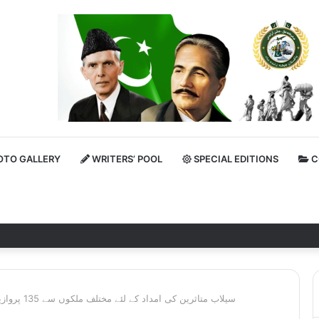
TO GALLERY
WRITERS’ POOL
SPECIAL EDITIONS
C
سیلاب متاثرین کی امداد کے لئے مختلف ملکوں سے 135 پروازیں پاکستان پہنچ چکی ہیں ، دفتر خارجہ