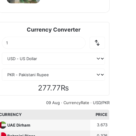
Currency Converter
277.77₨
09 Aug ·
CurrencyRate
· USD/PKR
CURRENCY
PRICE
3.673
UAE Dirham
0.376
Bahraini Dinar