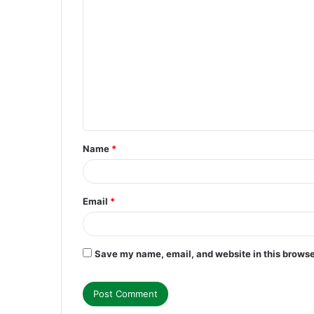
C
o
m
m
e
n
t
Name
*
*
Email
*
Save my name, email, and website in this browse