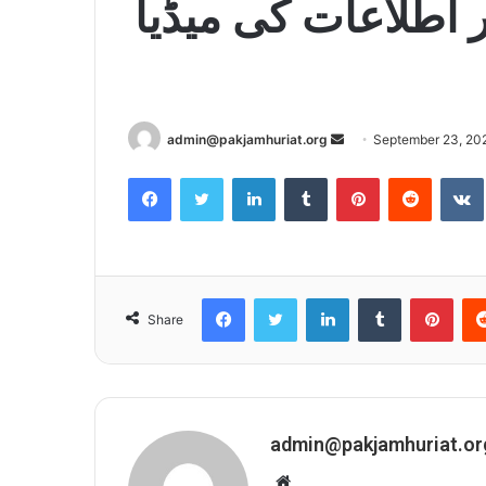
 اطلاعات کی میڈیا
admin@pakjamhuriat.org
S
September 23, 20
e
Facebook
Twitter
LinkedIn
Tumblr
Pinterest
Reddit
VK
n
d
a
n
e
Facebook
Twitter
LinkedIn
Tumblr
Pinterest
Share
m
a
i
l
admin@pakjamhuriat.or
W