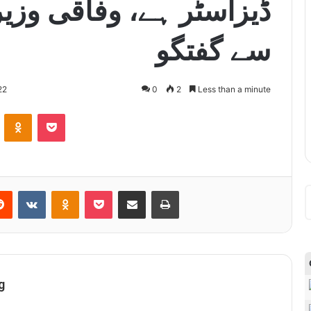
ڈیزاسٹر ہے، وفاقی وزیر
سے گفتگو
22
0
2
Less than a minute
ontakte
Odnoklassniki
Pocket
Reddit
VKontakte
Odnoklassniki
Pocket
Share via Email
Print
g