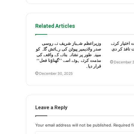
Related Articles
 اختیار کرنے
وزیراعظم شہباز شریف نے روسی
 نافذ کر دی
صدر ولادیمیر پیوٹن کی رہائش گاہ کو
مبینہ طور پر نشانہ بنانے کے واقعے کی
مذمت کرتے ہوئے اسے ’’گھناؤنا فعل‘‘
December 3
قرار دیا۔
December 30, 2025
Leave a Reply
Your email address will not be published.
Required f