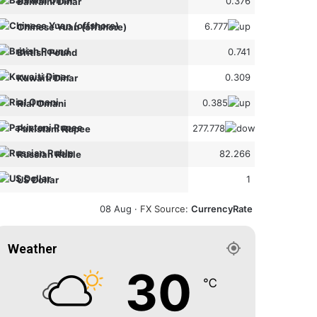
0.376
Bahraini Dinar
6.777
Chinese Yuan (offshore)
0.741
British Pound
0.309
Kuwaiti Dinar
0.385
Rial Omani
277.778
Pakistani Rupee
82.266
Russian Ruble
1
US Dollar
08 Aug ·
FX Source
:
CurrencyRate
Weather
30
℃