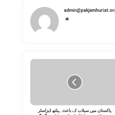
admin@pakjamhuriat.or
W
e
b
s
i
t
e
پاکستان میں سیلاب کے باعث ہیلتھ ڈیزاسٹر