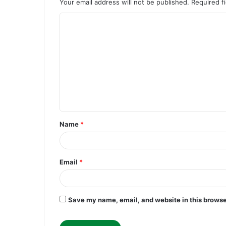
Your email address will not be published.
Required f
C
o
m
m
e
n
t
Name
*
*
Email
*
Save my name, email, and website in this browse