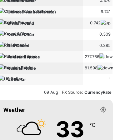
0.376
Bahraini Dinar
6.741
Chinese Yuan (offshore)
0.742
British Pound
0.309
Kuwaiti Dinar
0.385
Rial Omani
277.766
Pakistani Rupee
81.598
Russian Ruble
1
US Dollar
09 Aug ·
FX Source
:
CurrencyRate
Weather
33
℃