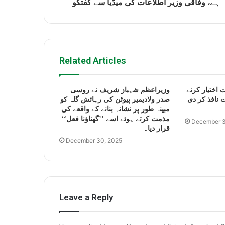
ہے، وفاقی وزیر اطلاعات کی میڈیا سے گفتگو
Related Articles
 اختیار کرنے
وزیراعظم شہباز شریف نے روسی
 نافذ کر دی
صدر ولادیمیر پیوٹن کی رہائش گاہ کو
مبینہ طور پر نشانہ بنانے کے واقعے کی
مذمت کرتے ہوئے اسے ’’گھناؤنا فعل‘‘
December 3
قرار دیا۔
December 30, 2025
Leave a Reply