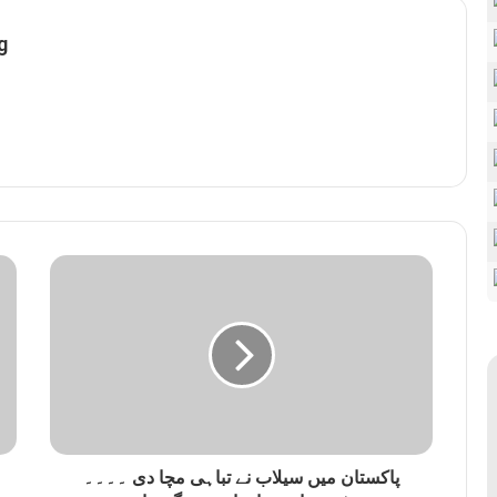
g
پاکستان میں سیلاب نے تباہی مچا دی ۔۔۔۔