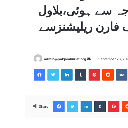
جہ سے ہوئی،بلاول
ف فارن ریلیشنزسے
admin@pakjamhuriat.org
S
September 23, 20
e
Facebook
Twitter
LinkedIn
Tumblr
Pinterest
Reddit
VK
n
d
a
n
e
Facebook
Twitter
LinkedIn
Tumblr
Pinterest
Share
m
a
i
l