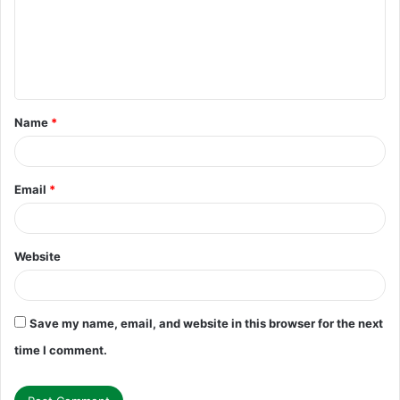
m
e
n
t
Name
*
*
Email
*
Website
Save my name, email, and website in this browser for the next
time I comment.