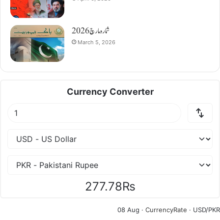
شمارہ مارچ 2026
March 5, 2026
Currency Converter
277.78₨
08 Aug ·
CurrencyRate
· USD/PKR