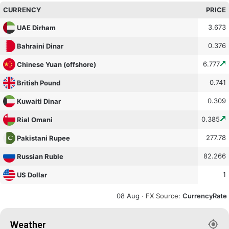
CURRENCY
PRICE
3.673
UAE Dirham
0.376
Bahraini Dinar
6.777
Chinese Yuan (offshore)
0.741
British Pound
0.309
Kuwaiti Dinar
0.385
Rial Omani
277.78
Pakistani Rupee
82.266
Russian Ruble
1
US Dollar
08 Aug ·
FX Source
:
CurrencyRate
Weather