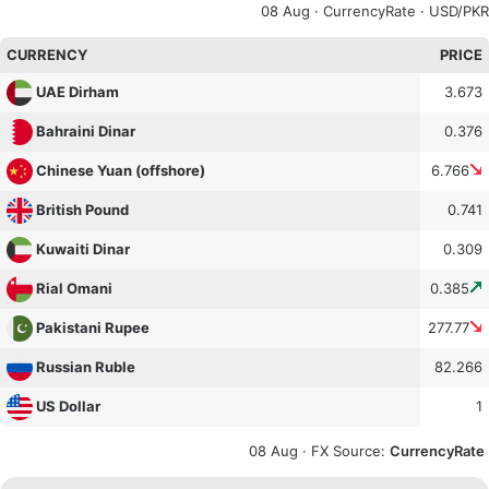
08 Aug ·
CurrencyRate
· USD/PKR
CURRENCY
PRICE
3.673
UAE Dirham
0.376
Bahraini Dinar
6.766
Chinese Yuan (offshore)
0.741
British Pound
0.309
Kuwaiti Dinar
0.385
Rial Omani
277.77
Pakistani Rupee
82.266
Russian Ruble
1
US Dollar
08 Aug ·
FX Source
:
CurrencyRate