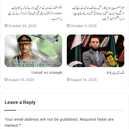
غزہ منصوبے پر حماس کا ردعمل نے جنگ بندی کے لیے ایک
اقوام متحدہ کے دن کے موقع پر، ڈار نے کہا کہ پاکستان ایک
موقع پیدا کیا ہے، ہمیں اسے ضائع نہیں ہونے دینا چاہیے:
منصفانہ اور خوشحال دنیا کی تعمیر میں اپنا کردار ادا کرنے کے لیے
وزیراعظم شہباز شریف
پُرعزم ہے۔
October 24, 2025
October 4, 2025
جنگ میں بیانیہ کا محاذ
United we triumph
August 15, 2025
August 14, 2025
Leave a Reply
Your email address will not be published.
Required fields are
marked
*