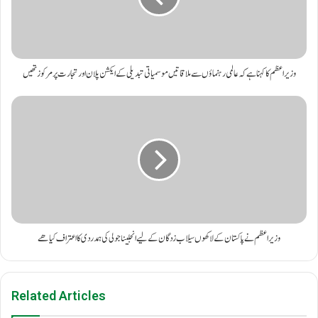
وزیر اعظم کا کہنا ہے کہ عالمی رہنماؤں سے ملاقاتیں موسمیاتی تبدیلی کے ایکشن پلان اور تجارت پر مرکوز تھیں
وزیراعظم نے پاکستان کے لاکھوں سیلاب زدگان کے لیے انجلینا جولی کی ہمدردی کا اعتراف کیا ھے
Related Articles