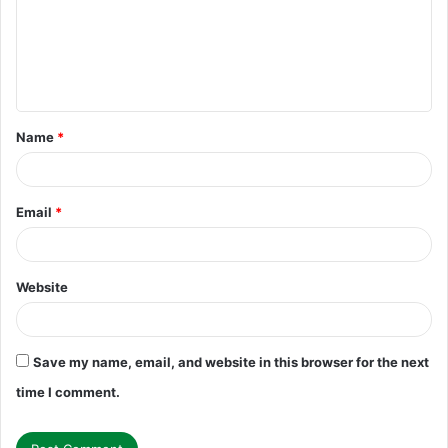
m
e
n
t
Name
*
*
Email
*
Website
Save my name, email, and website in this browser for the next
time I comment.