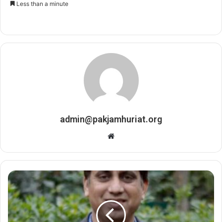
Less than a minute
n
d
a
n
e
m
a
i
l
admin@pakjamhuriat.org
W
e
b
s
i
t
e