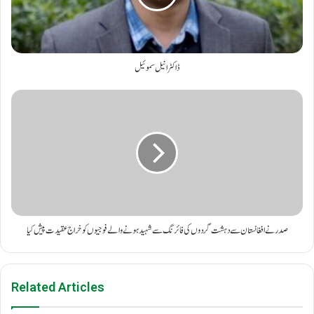
ڈاکٹر انیل سموئیل
صدر نے افغانستان سے دہشت گردوں کی فائرنگ سے شہید ہونے والے فوجیوں کو خراج عقیدت پیش کیا
Related Articles