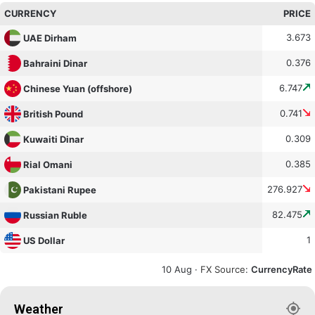
CURRENCY
PRICE
3.673
UAE Dirham
0.376
Bahraini Dinar
6.747
Chinese Yuan (offshore)
0.741
British Pound
0.309
Kuwaiti Dinar
0.385
Rial Omani
276.927
Pakistani Rupee
82.475
Russian Ruble
1
US Dollar
10 Aug ·
FX Source
:
CurrencyRate
Weather