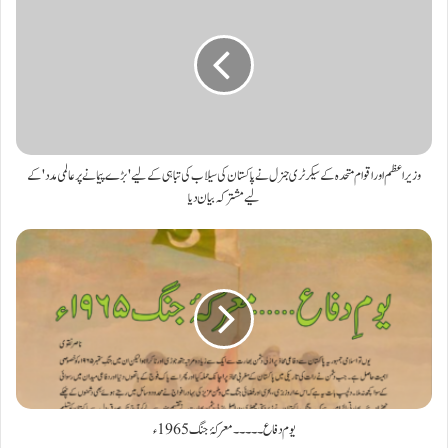
وزیر اعظم اور اقوام متحدہ کے سیکرٹری جنرل نے پاکستان کی سیلاب کی تباہی کے لیے 'بڑے پیمانے پر عالمی مدد' کے
لیے مشترکہ بیان دیا
یوم دفاع ۔۔۔۔۔ معرکۂ جنگ 1965 ء