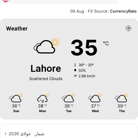
09 Aug ·
FX Source
:
CurrencyRate
Weather
35
℃
Lahore
36º - 30º
50%
2.88 km/h
Scattered Clouds
36
38
36
37
39
℃
℃
℃
℃
℃
Sun
Mon
Tue
Wed
Thu
شمارہ جولائ 2026