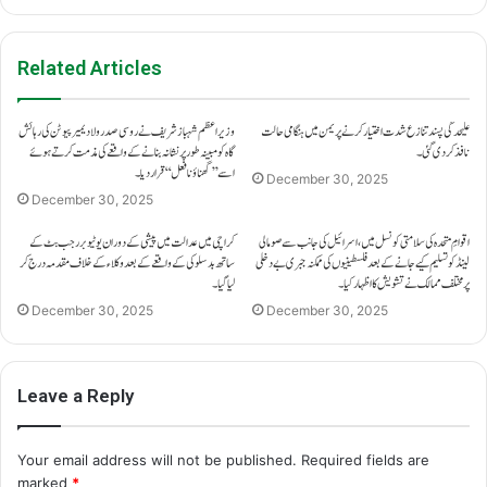
Related Articles
علیحدگی پسند تنازع شدت اختیار کرنے پر یمن میں ہنگامی حالت
وزیراعظم شہباز شریف نے روسی صدر ولادیمیر پیوٹن کی رہائش
نافذ کر دی گئی۔
گاہ کو مبینہ طور پر نشانہ بنانے کے واقعے کی مذمت کرتے ہوئے
اسے ’’گھناؤنا فعل‘‘ قرار دیا۔
December 30, 2025
December 30, 2025
اقوامِ متحدہ کی سلامتی کونسل میں، اسرائیل کی جانب سے صومالی
کراچی میں عدالت میں پیشی کے دوران یوٹیوبر رجب بٹ کے
لینڈ کو تسلیم کیے جانے کے بعد فلسطینیوں کی ممکنہ جبری بے دخلی
ساتھ بدسلوکی کے واقعے کے بعد وکلاء کے خلاف مقدمہ درج کر
پر مختلف ممالک نے تشویش کا اظہار کیا۔
لیا گیا۔
December 30, 2025
December 30, 2025
Leave a Reply
Your email address will not be published.
Required fields are
marked
*