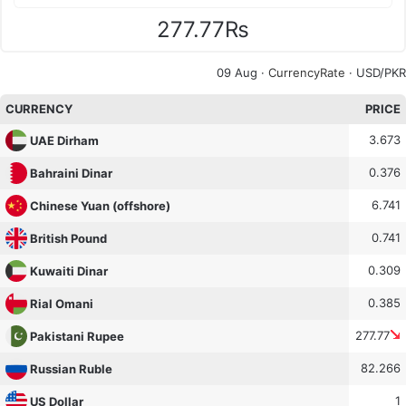
277.77₨
09 Aug ·
CurrencyRate
· USD/PKR
CURRENCY
PRICE
3.673
UAE Dirham
0.376
Bahraini Dinar
6.741
Chinese Yuan (offshore)
0.741
British Pound
0.309
Kuwaiti Dinar
0.385
Rial Omani
277.77
Pakistani Rupee
82.266
Russian Ruble
1
US Dollar