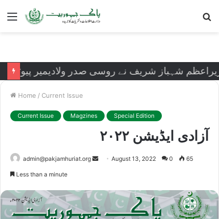
Menu
S
fo
ظم شہباز شریف نے روسی صدر ولادیمیر پیوٹن کی رہائ
Home
/
Current Issue
Current Issue
Magzines
Special Edition
آزادی ایڈیشن ۲۰۲۲
Send
admin@pakjamhuriat.org
August 13, 2022
0
65
an
Less than a minute
email