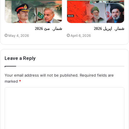
شمارہ اپریل 2026
شمارہ مئ 2026
May 4, 2026
April 6, 2026
Leave a Reply
Your email address will not be published.
Required fields are
marked
*
C
o
m
m
e