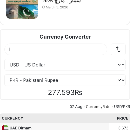
شمارہ مارچ 2026
March 5, 2026
Currency Converter
277.593₨
07 Aug ·
CurrencyRate
· USD/PKR
CURRENCY
PRICE
3.673
UAE Dirham