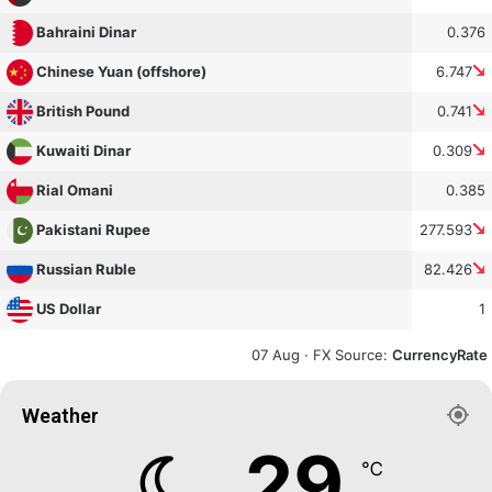
0.376
Bahraini Dinar
6.747
Chinese Yuan (offshore)
0.741
British Pound
0.309
Kuwaiti Dinar
0.385
Rial Omani
277.593
Pakistani Rupee
82.426
Russian Ruble
1
US Dollar
07 Aug ·
FX Source
:
CurrencyRate
Weather
29
℃