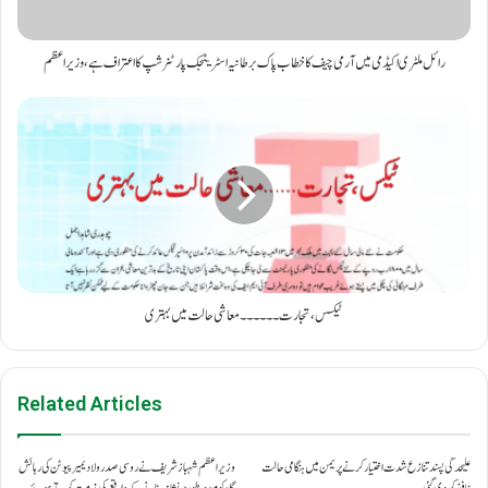
رائل ملٹری اکیڈمی میں آرمی چیف کا خطاب پاک برطانیہ اسٹریٹجک پارٹنرشپ کا اعتراف ہے، وزیراعظم
ٹیکس، تجارت ۔۔۔۔۔۔ معاشی حالت میں بہتری
Related Articles
علیحدگی پسند تنازع شدت اختیار کرنے پر یمن میں ہنگامی حالت
وزیراعظم شہباز شریف نے روسی صدر ولادیمیر پیوٹن کی رہائش
نافذ کر دی گئی۔
گاہ کو مبینہ طور پر نشانہ بنانے کے واقعے کی مذمت کرتے ہوئے