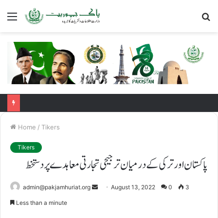
Menu
S
fo
Home
/
Tikers
Tikers
پاکستان اور ترکی کے درمیان ترجیحی تجارتی معاہدے پر دستخط
admin@pakjamhuriat.org
S
August 13, 2022
0
3
e
Less than a minute
n