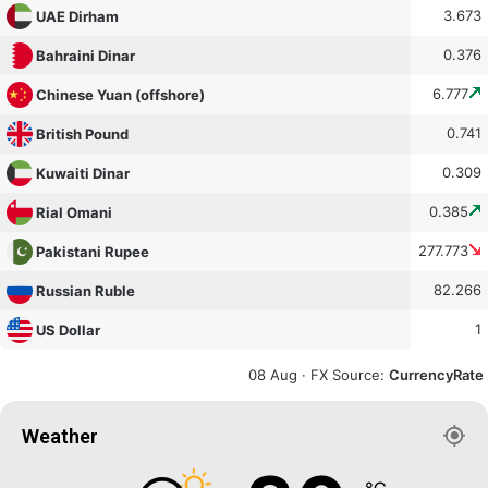
3.673
UAE Dirham
0.376
Bahraini Dinar
6.777
Chinese Yuan (offshore)
0.741
British Pound
0.309
Kuwaiti Dinar
0.385
Rial Omani
277.773
Pakistani Rupee
82.266
Russian Ruble
1
US Dollar
08 Aug ·
FX Source
:
CurrencyRate
Weather