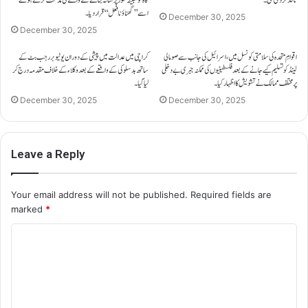
اسے ’’گھناؤنا فعل‘‘ قرار دیا۔
December 30, 2025
December 30, 2025
اقوامِ متحدہ کی سلامتی کونسل میں، اسرائیل کی جانب سے صومالی
کراچی میں عدالت میں پیشی کے دوران یوٹیوبر رجب بٹ کے
لینڈ کو تسلیم کیے جانے کے بعد فلسطینیوں کی ممکنہ جبری بے دخلی
ساتھ بدسلوکی کے واقعے کے بعد وکلاء کے خلاف مقدمہ درج کر
پر مختلف ممالک نے تشویش کا اظہار کیا۔
لیا گیا۔
December 30, 2025
December 30, 2025
Leave a Reply
Your email address will not be published.
Required fields are
marked
*
C
o
m
m