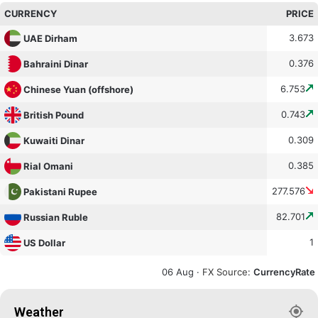
CURRENCY
PRICE
3.673
UAE Dirham
0.376
Bahraini Dinar
6.753
Chinese Yuan (offshore)
0.743
British Pound
0.309
Kuwaiti Dinar
0.385
Rial Omani
277.576
Pakistani Rupee
82.701
Russian Ruble
1
US Dollar
06 Aug ·
FX Source
:
CurrencyRate
Weather