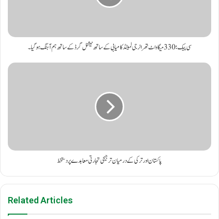
سی پیک؛ 330 میگاواٹ تھر انرجی لمیٹڈ کامیابی کے ساتھ نیشنل گرڈ کے ساتھ ہم آہنگ ہو گیا۔
پاکستان اور ترکی کے درمیان ترجیحی تجارتی معاہدے پر دستخط
Related Articles