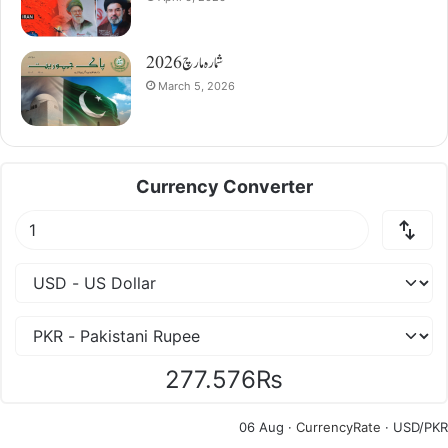
شمارہ مارچ 2026
March 5, 2026
Currency Converter
277.576₨
06 Aug ·
CurrencyRate
· USD/PKR