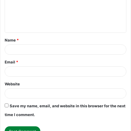
m
e
n
t
Name
*
*
Email
*
Website
Save my name, email, and website in this browser for the next
time I comment.