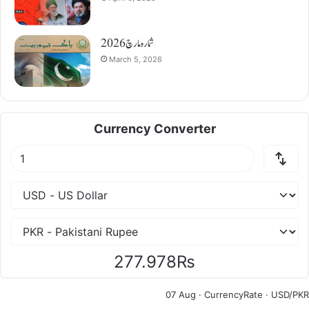
شمارہ مارچ 2026
March 5, 2026
Currency Converter
277.978₨
07 Aug ·
CurrencyRate
· USD/PKR