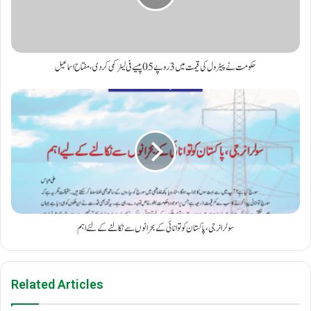
حکومت نے پیٹرول کی قیمت میں 3 روپے 05 پیسے فی لیٹر کمی کردی، مفتاح اسماعیل
سولر انرجی، پاکستان کو توانائی کے بحرانوں سے نکالنے کے لئے اہم
Related Articles