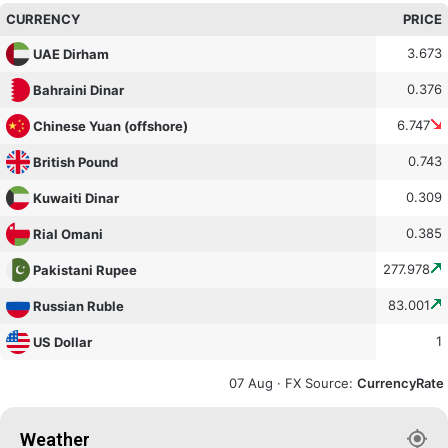
CURRENCY
PRICE
3.673
UAE Dirham
0.376
Bahraini Dinar
6.747
Chinese Yuan (offshore)
0.743
British Pound
0.309
Kuwaiti Dinar
0.385
Rial Omani
277.978
Pakistani Rupee
83.001
Russian Ruble
1
US Dollar
07 Aug ·
FX Source
:
CurrencyRate
Weather