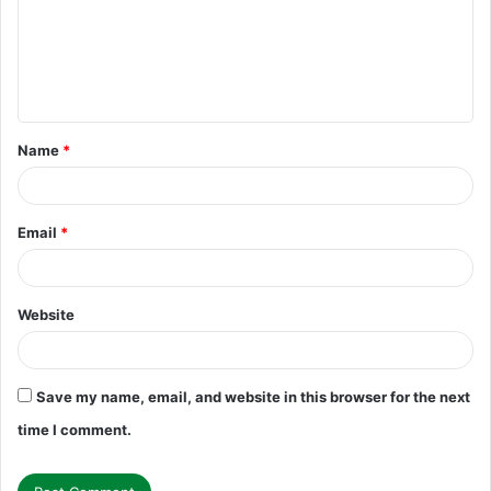
m
e
n
t
Name
*
*
Email
*
Website
Save my name, email, and website in this browser for the next
time I comment.