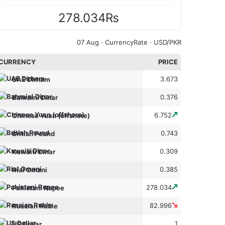
278.034₨
07 Aug ·
CurrencyRate
· USD/PKR
CURRENCY
PRICE
3.673
UAE Dirham
0.376
Bahraini Dinar
6.752
Chinese Yuan (offshore)
0.743
British Pound
0.309
Kuwaiti Dinar
0.385
Rial Omani
278.034
Pakistani Rupee
82.996
Russian Ruble
1
US Dollar