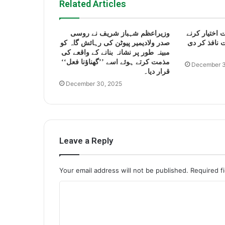
Related Articles
 اختیار کرنے
وزیراعظم شہباز شریف نے روسی
 نافذ کر دی
صدر ولادیمیر پیوٹن کی رہائش گاہ کو
مبینہ طور پر نشانہ بنانے کے واقعے کی
مذمت کرتے ہوئے اسے ’’گھناؤنا فعل‘‘
December 3
قرار دیا۔
December 30, 2025
Leave a Reply
Your email address will not be published.
Required f
C
o
m