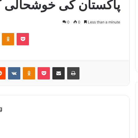
پاکستان کی خوشحالی کے
0
0
Less than a minute
ontakte
Odnoklassniki
Pocket
Reddit
VKontakte
Odnoklassniki
Pocket
Share via Email
Print
g