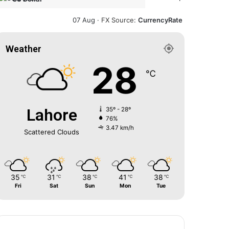
07 Aug ·
FX Source
:
CurrencyRate
Weather
28
℃
Lahore
35º - 28º
76%
3.47 km/h
Scattered Clouds
35
31
38
41
38
℃
℃
℃
℃
℃
Fri
Sat
Sun
Mon
Tue