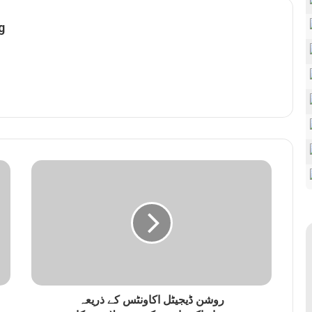
g
روشن ڈیجیٹل اکاونٹس کے ذریعہ