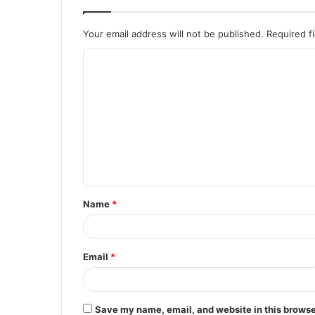
Your email address will not be published.
Required f
C
o
m
m
e
n
t
Name
*
*
Email
*
Save my name, email, and website in this browse