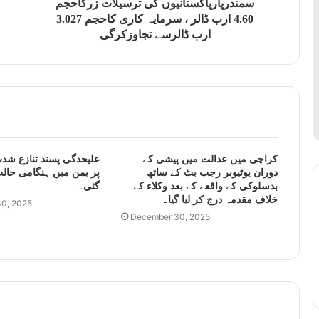
سمندرپارپاکستانیوں کی ترسیلات زرکاحجم
4.60 ارب ڈالر ، سرمایہ کاری کاحجم 3.027
ارب ڈالرسے تجاوزکرگی
کراچی میں عدالت میں پیشی کے
علیحدگی پسند تنازع شدت
دوران یوٹیوبر رجب بٹ کے ساتھ
پر یمن میں ہنگامی حالت
بدسلوکی کے واقعے کے بعد وکلاء کے
گئی۔
خلاف مقدمہ درج کر لیا گیا۔
0, 2025
December 30, 2025