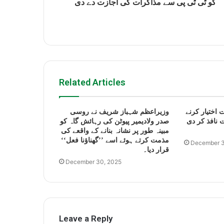
کو ٹی ٹی پی سے مذاکرات کی اجازت دے دی
Related Articles
 اختیار کرنے
وزیراعظم شہباز شریف نے روسی
 نافذ کر دی
صدر ولادیمیر پیوٹن کی رہائش گاہ کو
مبینہ طور پر نشانہ بنانے کے واقعے کی
مذمت کرتے ہوئے اسے ’’گھناؤنا فعل‘‘
December 3
قرار دیا۔
December 30, 2025
Leave a Reply