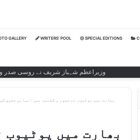
TO GALLERY
WRITERS’ POOL
SPECIAL EDITIONS
C
وزیراعظم شہباز شریف نے روسی صدر ولادیمیر 
بھارت میں یوٹیوب نے جموں و کشمیر میں انسانی حقوق کی 
بھارت میں یوٹیوب ن