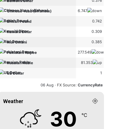
0.376
Bahraini Dinar
6.747
Chinese Yuan (offshore)
0.742
British Pound
0.309
Kuwaiti Dinar
0.385
Rial Omani
277.549
Pakistani Rupee
81.353
Russian Ruble
1
US Dollar
06 Aug ·
FX Source
:
CurrencyRate
Weather
30
℃