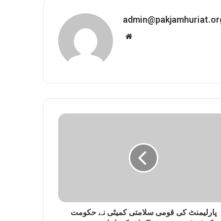
admin@pakjamhuriat.or
W
e
b
s
i
t
e
پارلیمنٹ کی قومی سلامتی کمیٹی نے حکومت