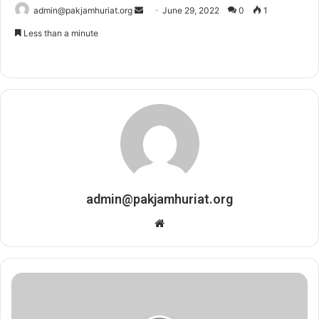
admin@pakjamhuriat.org
S
June 29, 2022
0
1
e
Less than a minute
n
d
a
n
e
m
a
i
l
admin@pakjamhuriat.org
W
e
b
s
i
t