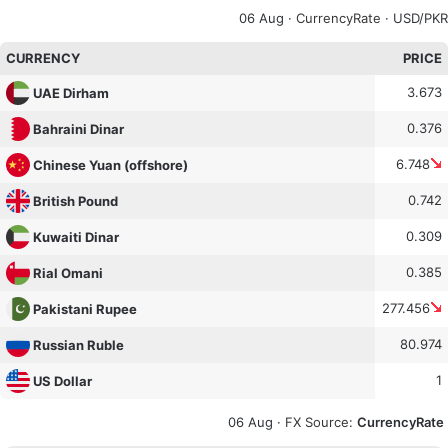
06 Aug ·
CurrencyRate
· USD/PKR
CURRENCY
PRICE
3.673
UAE Dirham
0.376
Bahraini Dinar
6.748
Chinese Yuan (offshore)
0.742
British Pound
0.309
Kuwaiti Dinar
0.385
Rial Omani
277.456
Pakistani Rupee
80.974
Russian Ruble
1
US Dollar
06 Aug ·
FX Source
:
CurrencyRate