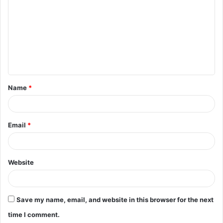
m
m
e
n
t
Name
*
*
Email
*
Website
Save my name, email, and website in this browser for the next
time I comment.