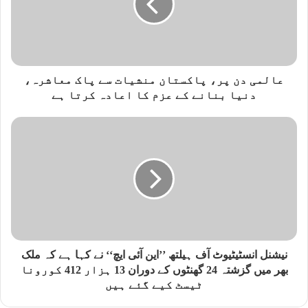
عالمی دن پر، پاکستان منشیات سے پاک معاشرہ،
دنیا بنانے کے عزم کا اعادہ کرتا ہے
نیشنل انسٹیٹیوٹ آف ہیلتھ ’’این آئی ایچ‘‘ نے کہا ہے کہ ملک
بھر میں گزشتہ 24 گھنٹوں کے دوران 13 ہزار 412 کورونا
ٹیسٹ کیے گئے ہیں