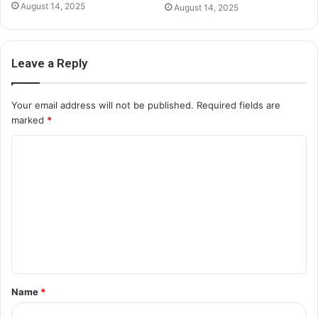
August 14, 2025
August 14, 2025
Leave a Reply
Your email address will not be published.
Required fields are
marked
*
C
o
m
m
e
n
t
Name
*
*