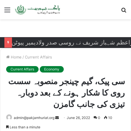
Menu
S
fo
شہباز شریف نے روسی صدر ولادیمیر پیوٹن کی رہائش گ
Home
/
Current Affairs
Current Affairs
Economy
سی پیک، گیم چینجر منصوبہ سست
روی کا شکار ہونے کے بعد دوبارہ
تیزی کی جانب گامزن
Send
admin@pakjamhuriat.org
June 26, 2022
0
10
an
Less than a minute