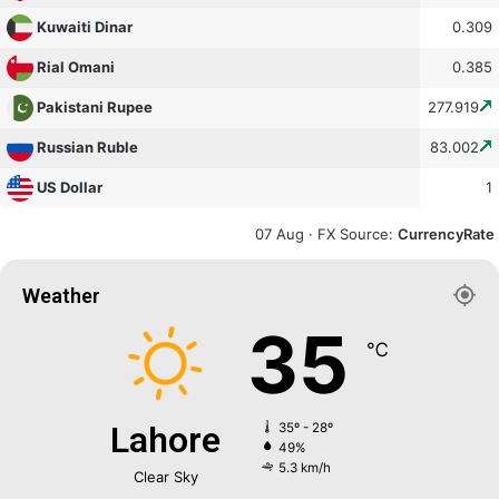
0.309
Kuwaiti Dinar
0.385
Rial Omani
277.919
Pakistani Rupee
83.002
Russian Ruble
1
US Dollar
07 Aug ·
FX Source
:
CurrencyRate
Weather
35
℃
Lahore
35º - 28º
49%
5.3 km/h
Clear Sky