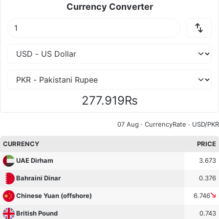
Currency Converter
277.919₨
07 Aug ·
CurrencyRate
· USD/PKR
CURRENCY
PRICE
3.673
UAE Dirham
0.376
Bahraini Dinar
6.746
Chinese Yuan (offshore)
0.743
British Pound