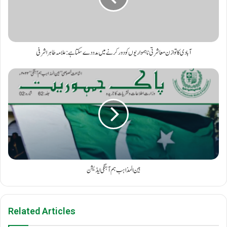
آبادی کا توازن معاشرتی ناہمواریوں کو دور کرنے میں مدد دے سکتا ہے: علامہ طاہر اشرفی
بین المذاہب ہم آہنگی ایڈیشن
Related Articles