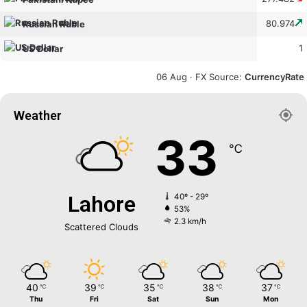
80.974
Russian Ruble
1
US Dollar
06 Aug ·
FX Source
:
CurrencyRate
Weather
33
℃
Lahore
40º - 29º
53%
2.3 km/h
Scattered Clouds
40
39
35
38
37
℃
℃
℃
℃
℃
Thu
Fri
Sat
Sun
Mon