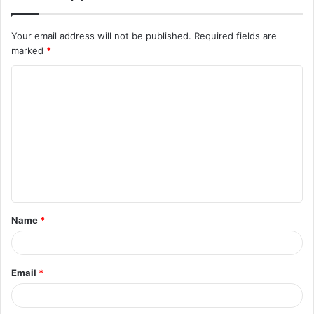
Your email address will not be published.
Required fields are
marked
*
C
o
m
m
e
n
t
Name
*
*
Email
*