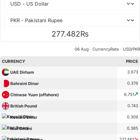
277.482₨
06 Aug ·
CurrencyRate
· USD/PKR
CURRENCY
PRICE
3.673
UAE Dirham
0.376
Bahraini Dinar
6.751
Chinese Yuan (offshore)
0.743
British Pound
0.309
Kuwaiti Dinar
0.385
Rial Omani
277.482
Pakistani Rupee