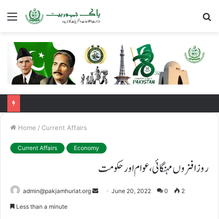
Menu
S
fo
Home
/
Current Affairs
Current Affairs
Economy
روز افزوں مہنگائی ، عوام اور حکومت
Send
admin@pakjamhuriat.org
June 20, 2022
0
2
an
Less than a minute
email