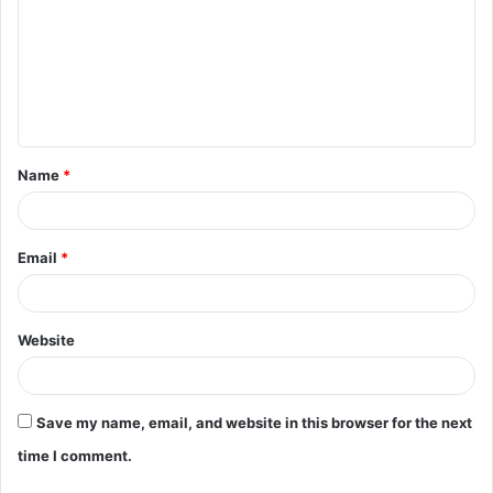
m
m
e
n
t
Name
*
*
Email
*
Website
Save my name, email, and website in this browser for the next
time I comment.