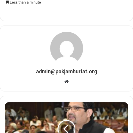
Less than a minute
n
d
a
n
e
m
a
i
l
admin@pakjamhuriat.org
W
e
b
s
i
t
e