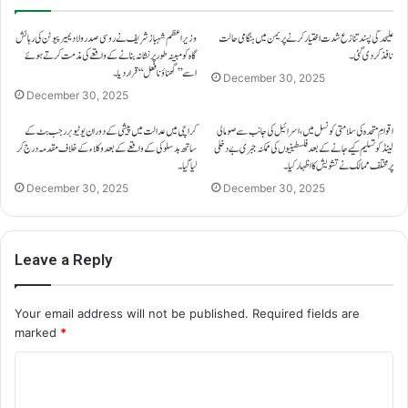
علیحدگی پسند تنازع شدت اختیار کرنے پر یمن میں ہنگامی حالت
وزیراعظم شہباز شریف نے روسی صدر ولادیمیر پیوٹن کی رہائش
نافذ کر دی گئی۔
گاہ کو مبینہ طور پر نشانہ بنانے کے واقعے کی مذمت کرتے ہوئے
اسے ’’گھناؤنا فعل‘‘ قرار دیا۔
December 30, 2025
December 30, 2025
اقوامِ متحدہ کی سلامتی کونسل میں، اسرائیل کی جانب سے صومالی
کراچی میں عدالت میں پیشی کے دوران یوٹیوبر رجب بٹ کے
لینڈ کو تسلیم کیے جانے کے بعد فلسطینیوں کی ممکنہ جبری بے دخلی
ساتھ بدسلوکی کے واقعے کے بعد وکلاء کے خلاف مقدمہ درج کر
پر مختلف ممالک نے تشویش کا اظہار کیا۔
لیا گیا۔
December 30, 2025
December 30, 2025
Leave a Reply
Your email address will not be published.
Required fields are
marked
*
C
o