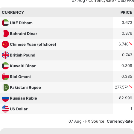
07 Aug ·
CurrencyRate
· USD/PKR
CURRENCY
PRICE
3.673
UAE Dirham
0.376
Bahraini Dinar
6.748
Chinese Yuan (offshore)
0.743
British Pound
0.309
Kuwaiti Dinar
0.385
Rial Omani
277.574
Pakistani Rupee
82.999
Russian Ruble
1
US Dollar
07 Aug ·
FX Source
:
CurrencyRate