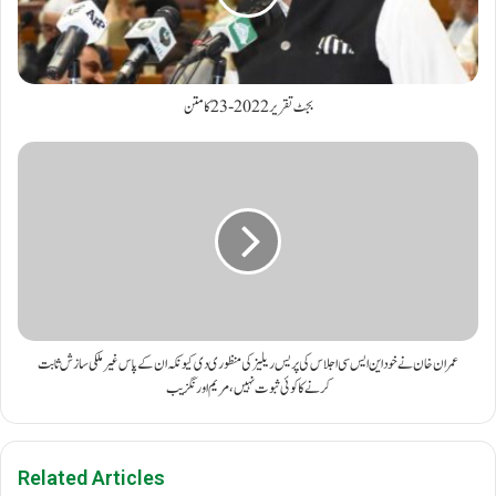
بجٹ تقریر 2022-23 کا متن
عمران خان نے خود این ایس سی اجلاس کی پریس ریلیز کی منظوری دی کیونکہ ان کے پاس غیر ملکی سازش ثابت
کرنے کا کوئی ثبوت نہیں، مریم اورنگزیب
Related Articles