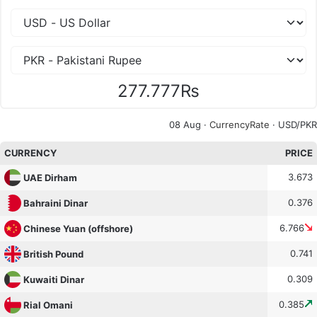
277.777₨
08 Aug ·
CurrencyRate
· USD/PKR
CURRENCY
PRICE
3.673
UAE Dirham
0.376
Bahraini Dinar
6.766
Chinese Yuan (offshore)
0.741
British Pound
0.309
Kuwaiti Dinar
0.385
Rial Omani