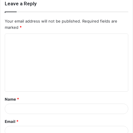
Leave a Reply
Your email address will not be published.
Required fields are
marked
*
C
o
m
m
e
n
t
Name
*
*
Email
*