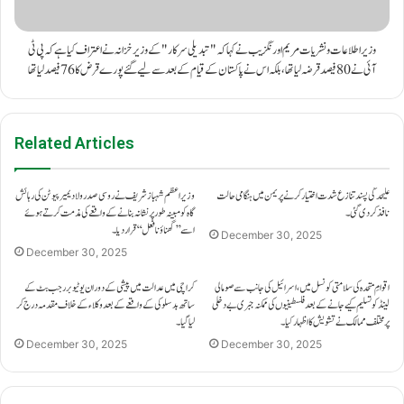
وزیراطلاعات و نشریات مریم اورنگزیب نے کہا کہ "تبدیلی سرکار" کے وزیر خزانہ نے اعتراف کیا ہے کہ پی ٹی
آئی نے 80 فیصد قرضہ لیا تھا، بلکہ اس نے پاکستان کے قیام کے بعد سے لیے گئے پورے قرض کا 76 فیصد لیا تھا
Related Articles
علیحدگی پسند تنازع شدت اختیار کرنے پر یمن میں ہنگامی حالت
وزیراعظم شہباز شریف نے روسی صدر ولادیمیر پیوٹن کی رہائش
نافذ کر دی گئی۔
گاہ کو مبینہ طور پر نشانہ بنانے کے واقعے کی مذمت کرتے ہوئے
اسے ’’گھناؤنا فعل‘‘ قرار دیا۔
December 30, 2025
December 30, 2025
اقوامِ متحدہ کی سلامتی کونسل میں، اسرائیل کی جانب سے صومالی
کراچی میں عدالت میں پیشی کے دوران یوٹیوبر رجب بٹ کے
لینڈ کو تسلیم کیے جانے کے بعد فلسطینیوں کی ممکنہ جبری بے دخلی
ساتھ بدسلوکی کے واقعے کے بعد وکلاء کے خلاف مقدمہ درج کر
پر مختلف ممالک نے تشویش کا اظہار کیا۔
لیا گیا۔
December 30, 2025
December 30, 2025