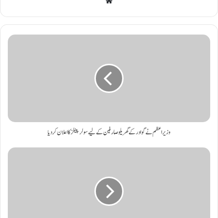
Website
وزیراعظم نے گوادر کے گھریلو صارفین کے لیے سولر پینلز کا اعلان کر دیا