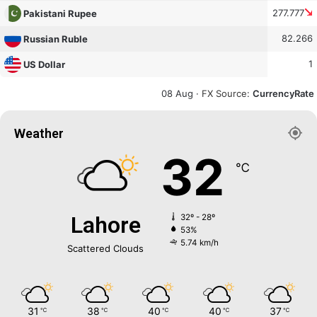
277.777
Pakistani Rupee
82.266
Russian Ruble
1
US Dollar
08 Aug ·
FX Source
:
CurrencyRate
Weather
32
℃
Lahore
32º - 28º
53%
5.74 km/h
Scattered Clouds
31
38
40
40
37
℃
℃
℃
℃
℃