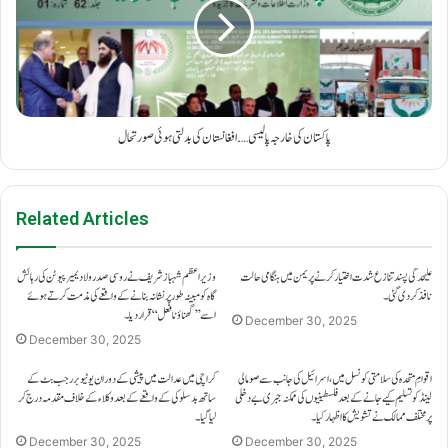
پاکستان کی خارجہ پالیسی…. افغانستان کی بدلتی ہوئی صورتحال
Related Articles
علیحدگی پسند تنازع شدت اختیار کرنے پر یمن میں ہنگامی حالت
وزیراعظم شہباز شریف نے روسی صدر ولادیمیر پیوٹن کی رہائش
نافذ کر دی گئی۔
گاہ کو مبینہ طور پر نشانہ بنانے کے واقعے کی مذمت کرتے ہوئے
اسے ’’گھناؤنا فعل‘‘ قرار دیا۔
December 30, 2025
December 30, 2025
اقوامِ متحدہ کی سلامتی کونسل میں، اسرائیل کی جانب سے صومالی
کراچی میں عدالت میں پیشی کے دوران یوٹیوبر رجب بٹ کے
لینڈ کو تسلیم کیے جانے کے بعد فلسطینیوں کی ممکنہ جبری بے دخلی
ساتھ بدسلوکی کے واقعے کے بعد وکلاء کے خلاف مقدمہ درج کر
پر مختلف ممالک نے تشویش کا اظہار کیا۔
لیا گیا۔
December 30, 2025
December 30, 2025