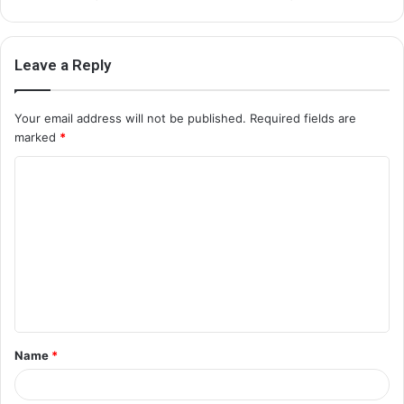
Leave a Reply
Your email address will not be published.
Required fields are
marked
*
C
o
m
m
e
n
t
Name
*
*