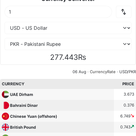
277.443₨
06 Aug ·
CurrencyRate
· USD/PKR
CURRENCY
PRICE
3.673
UAE Dirham
0.376
Bahraini Dinar
6.749
Chinese Yuan (offshore)
0.743
British Pound