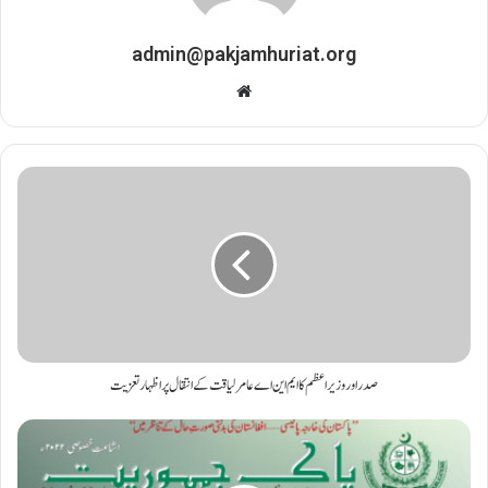
admin@pakjamhuriat.org
Website
صدر اور وزیراعظم کا ایم این اے عامر لیاقت کے انتقال پر اظہار تعزیت