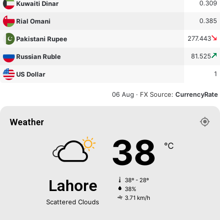
0.309
Kuwaiti Dinar
0.385
Rial Omani
277.443
Pakistani Rupee
81.525
Russian Ruble
1
US Dollar
06 Aug ·
FX Source
:
CurrencyRate
Weather
38
℃
Lahore
38º - 28º
38%
3.71 km/h
Scattered Clouds