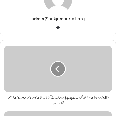
admin@pakjamhuriat.org
Website
وفاقی وزیراطلاعات مریم اورنگزیب نے بی جے پی رہنماؤں کے گستاخانہ بیانات کو انتہاپسند، بغاوتی ذہنیت کا مظہر
قرار دے دیا