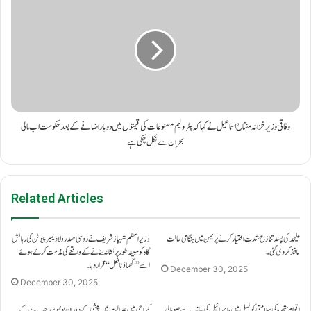
وفاقی وزیر خزانہ مفتاح اسماعیل نے کہا کہ پٹرولیم مصنوعات کی قیمتوں میں دو بار اضافے کے بعد حکومت اب مالی
بحران سے نکل چکی ہے
Related Articles
علیحدگی پسند تنازع شدت اختیار کرنے پر یمن میں ہنگامی حالت
وزیراعظم شہباز شریف نے روسی صدر ولادیمیر پیوٹن کی رہائش
نافذ کر دی گئی۔
گاہ کو مبینہ طور پر نشانہ بنانے کے واقعے کی مذمت کرتے ہوئے
اسے ’’گھناؤنا فعل‘‘ قرار دیا۔
December 30, 2025
December 30, 2025
اقوامِ متحدہ کی سلامتی کونسل میں، اسرائیل کی جانب سے صومالی
کراچی میں عدالت میں پیشی کے دوران یوٹیوبر رجب بٹ کے