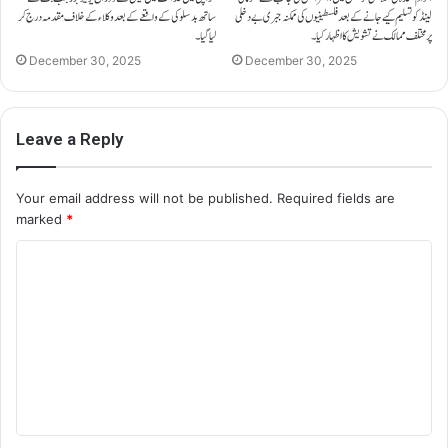
لینڈ کو تسلیم کیے جانے کے بعد فلسطینیوں کی ممکنہ جبری بے دخلی
ساتھ بدسلوکی کے واقعے کے بعد وکلاء کے خلاف مقدمہ درج کر
پر مختلف ممالک نے تشویش کا اظہار کیا۔
لیا گیا۔
December 30, 2025
December 30, 2025
Leave a Reply
Your email address will not be published.
Required fields are
marked
*
C
o
m
m
e
n
t