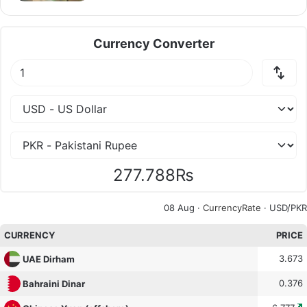
Currency Converter
277.788₨
08 Aug ·
CurrencyRate
· USD/PKR
CURRENCY
PRICE
3.673
UAE Dirham
0.376
Bahraini Dinar