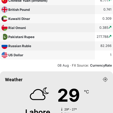
6.777
Chinese Yuan (offshore)
0.741
British Pound
0.309
Kuwaiti Dinar
0.385
Rial Omani
277.788
Pakistani Rupee
82.266
Russian Ruble
1
US Dollar
08 Aug ·
FX Source
:
CurrencyRate
Weather
29
℃
Lahore
29º - 27º