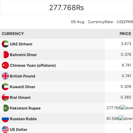
277.768₨
09 Aug ·
CurrencyRate
· USD/PKR
CURRENCY
PRICE
3.673
UAE Dirham
0.376
Bahraini Dinar
6.741
Chinese Yuan (offshore)
0.741
British Pound
0.309
Kuwaiti Dinar
0.385
Rial Omani
277.768
Pakistani Rupee
81.598
Russian Ruble
1
US Dollar