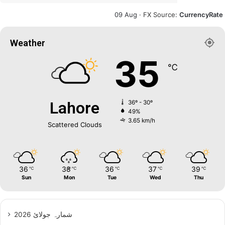
09 Aug ·
FX Source
:
CurrencyRate
Weather
35
℃
Lahore
36º - 30º
49%
3.65 km/h
Scattered Clouds
36
38
36
37
39
℃
℃
℃
℃
℃
Sun
Mon
Tue
Wed
Thu
شمارہ جولائ 2026