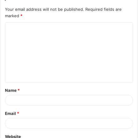
Your email address will not be published.
Required fields are
marked
*
C
o
m
m
e
n
t
Name
*
*
Email
*
Website