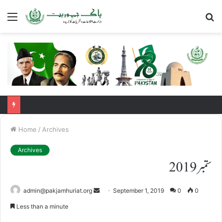
Menu
S
fo
Home
/
Archives
Archives
ستمبر 2019
Send
admin@pakjamhuriat.org
September 1, 2019
0
0
an
Less than a minute
email