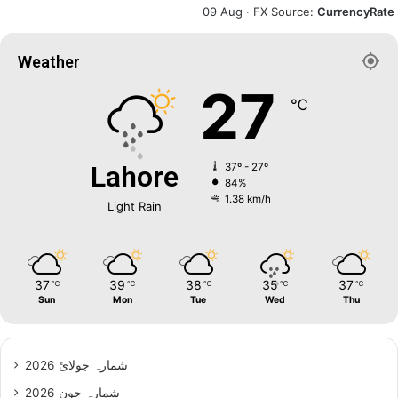
09 Aug ·
FX Source
:
CurrencyRate
Weather
27
℃
Lahore
37º - 27º
84%
1.38 km/h
Light Rain
37
39
38
35
37
℃
℃
℃
℃
℃
Sun
Mon
Tue
Wed
Thu
شمارہ جولائ 2026
شمارہ جون 2026