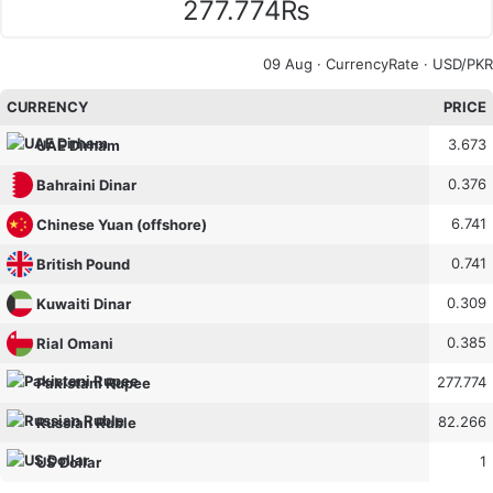
277.774₨
09 Aug ·
CurrencyRate
· USD/PKR
CURRENCY
PRICE
3.673
UAE Dirham
0.376
Bahraini Dinar
6.741
Chinese Yuan (offshore)
0.741
British Pound
0.309
Kuwaiti Dinar
0.385
Rial Omani
277.774
Pakistani Rupee
82.266
Russian Ruble
1
US Dollar