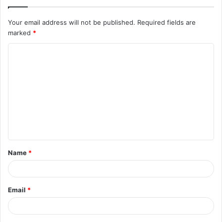
Your email address will not be published.
Required fields are
marked
*
C
o
m
m
e
n
t
Name
*
*
Email
*