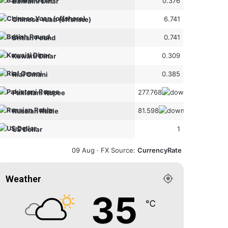
0.376
Bahraini Dinar
6.741
Chinese Yuan (offshore)
0.741
British Pound
0.309
Kuwaiti Dinar
0.385
Rial Omani
277.768
Pakistani Rupee
81.598
Russian Ruble
1
US Dollar
09 Aug ·
FX Source
:
CurrencyRate
Weather
35
℃