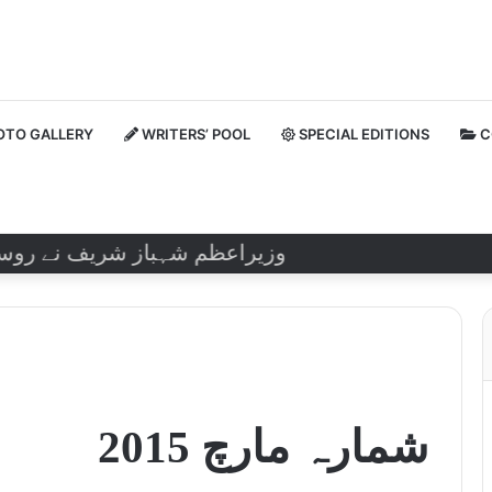
TO GALLERY
WRITERS’ POOL
SPECIAL EDITIONS
C
وزیراعظم شہباز شریف نے روسی صدر ول
شمارہ مارچ 2015