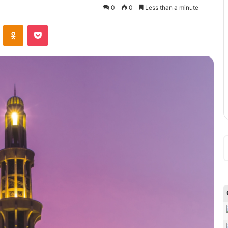
0
0
Less than a minute
VKontakte
Odnoklassniki
Pocket