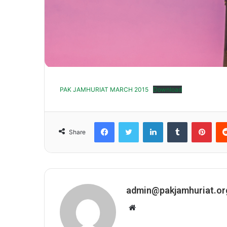
PAK JAMHURIAT MARCH 2015
Download
Facebook
Twitter
LinkedIn
Tumblr
Pint
Share
admin@pakjamhuriat.or
Website