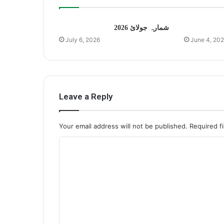
شمارہ جولائ 2026
July 6, 2026
June 4, 20
Leave a Reply
Your email address will not be published.
Required f
C
o
m
m
e
n