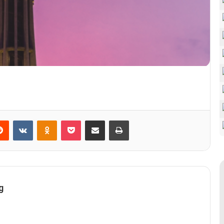
erest
Reddit
VKontakte
Odnoklassniki
Pocket
Share via Email
Print
g