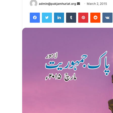
Send
admin@pakjamhuriat.org
March 2, 2015
an
Facebook
Twitter
LinkedIn
Tumblr
Pinterest
Reddit
email