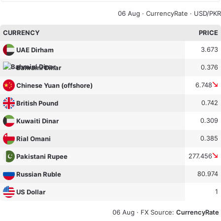
06 Aug ·
CurrencyRate
· USD/PKR
CURRENCY
PRICE
3.673
UAE Dirham
0.376
Bahraini Dinar
6.748
Chinese Yuan (offshore)
0.742
British Pound
0.309
Kuwaiti Dinar
0.385
Rial Omani
277.456
Pakistani Rupee
80.974
Russian Ruble
1
US Dollar
06 Aug ·
FX Source
:
CurrencyRate