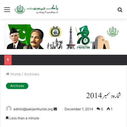
Menu
S
fo
Home
/
Archives
Archives
شمارہ دسمبر 2014
Send
admin@pakjamhuriat.org
December 1, 2014
0
1
an
Less than a minute
email