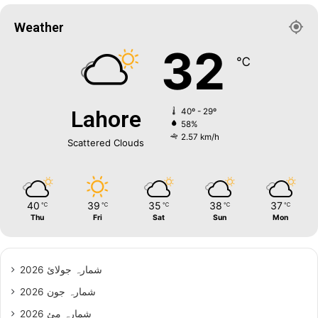
Weather
32
℃
Lahore
40º - 29º
58%
2.57 km/h
Scattered Clouds
40
39
35
38
37
℃
℃
℃
℃
℃
Thu
Fri
Sat
Sun
Mon
شمارہ جولائ 2026
شمارہ جون 2026
شمارہ مئ 2026