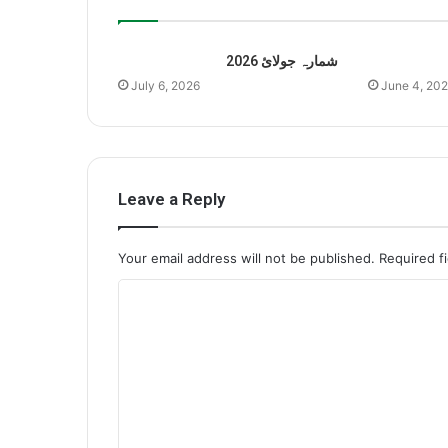
شمارہ جولائ 2026
July 6, 2026
June 4, 20
Leave a Reply
Your email address will not be published.
Required f
C
o
m
m
e
n