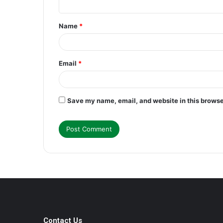
t
Name
*
*
Email
*
Save my name, email, and website in this browse
Contact Us