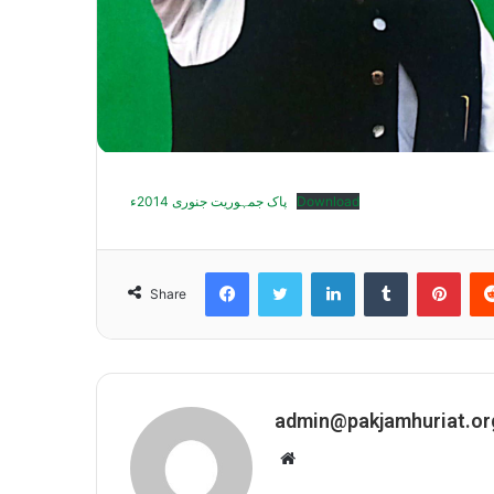
پاک جمہوریت جنوری 2014ء
Download
Facebook
Twitter
LinkedIn
Tumblr
Pint
Share
admin@pakjamhuriat.or
Website