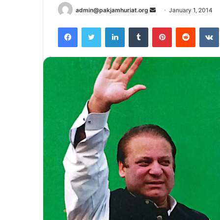
Send
admin@pakjamhuriat.org
January 1, 2014
an
Facebook
Twitter
LinkedIn
Tumblr
Pinterest
Reddit
email