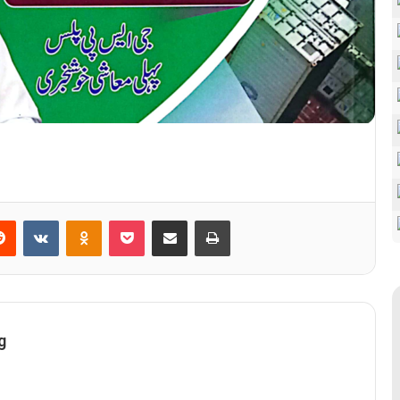
erest
Reddit
VKontakte
Odnoklassniki
Pocket
Share via Email
Print
g