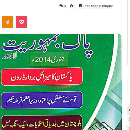
0
1
Less than a minute
VKontakte
Odnoklassniki
Pocket