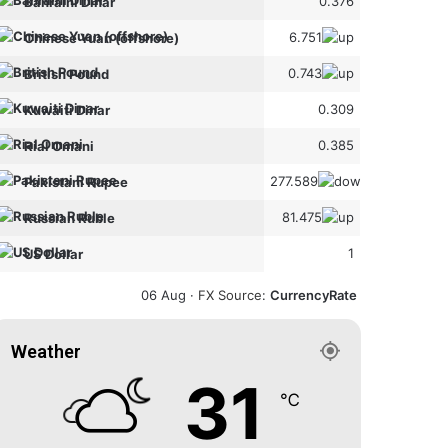
0.376
Bahraini Dinar
6.751
Chinese Yuan (offshore)
0.743
British Pound
0.309
Kuwaiti Dinar
0.385
Rial Omani
277.589
Pakistani Rupee
81.475
Russian Ruble
1
US Dollar
06 Aug ·
FX Source
:
CurrencyRate
Weather
31
℃