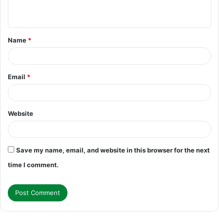
n
t
Name
*
*
Email
*
Website
Save my name, email, and website in this browser for the next
time I comment.