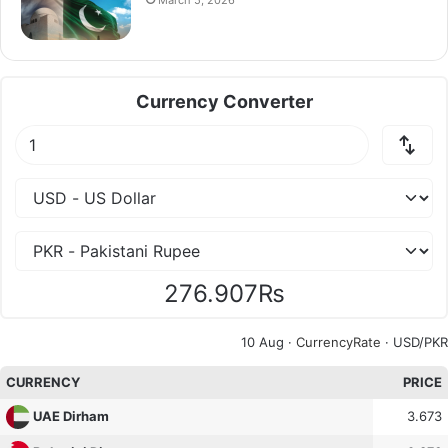
March 5, 2026
Currency Converter
276.907₨
10 Aug ·
CurrencyRate
· USD/PKR
CURRENCY
PRICE
3.673
UAE Dirham