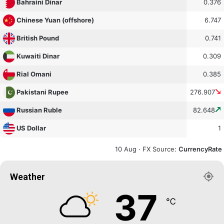
0.376
Bahraini Dinar
6.747
Chinese Yuan (offshore)
0.741
British Pound
0.309
Kuwaiti Dinar
0.385
Rial Omani
276.907
Pakistani Rupee
82.648
Russian Ruble
1
US Dollar
10 Aug ·
FX Source
:
CurrencyRate
Weather
37
℃