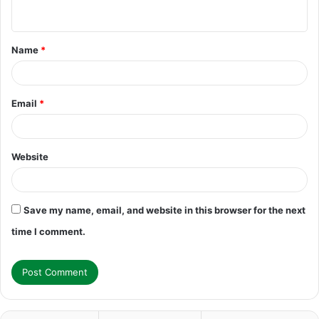
n
t
Name
*
*
Email
*
Website
Save my name, email, and website in this browser for the next
time I comment.