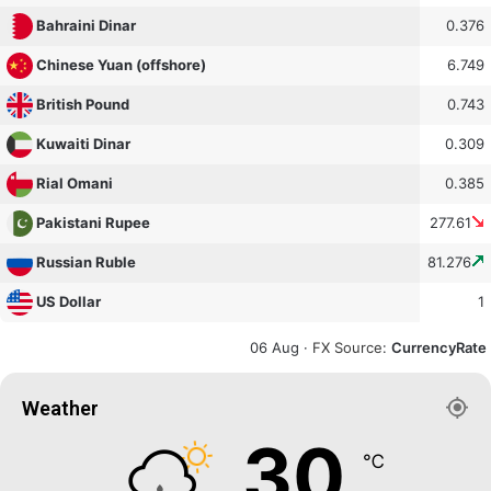
0.376
Bahraini Dinar
6.749
Chinese Yuan (offshore)
0.743
British Pound
0.309
Kuwaiti Dinar
0.385
Rial Omani
277.61
Pakistani Rupee
81.276
Russian Ruble
1
US Dollar
06 Aug ·
FX Source
:
CurrencyRate
Weather
30
℃