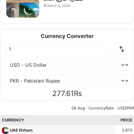
March 5, 2026
Currency Converter
277.61₨
06 Aug ·
CurrencyRate
· USD/PKR
CURRENCY
PRICE
3.673
UAE Dirham