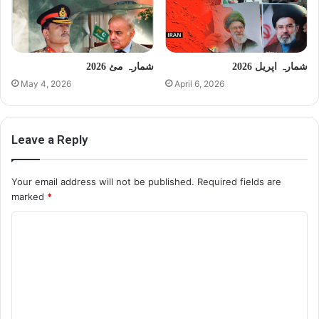
شمارہ اپریل 2026
شمارہ مئ 2026
May 4, 2026
April 6, 2026
Leave a Reply
Your email address will not be published.
Required fields are
marked
*
C
o
m
m
e