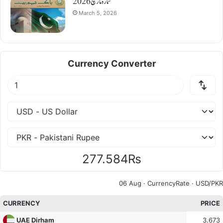
شمارہ مارچ 2026
March 5, 2026
Currency Converter
277.584₨
06 Aug ·
CurrencyRate
· USD/PKR
CURRENCY
PRICE
3.673
UAE Dirham