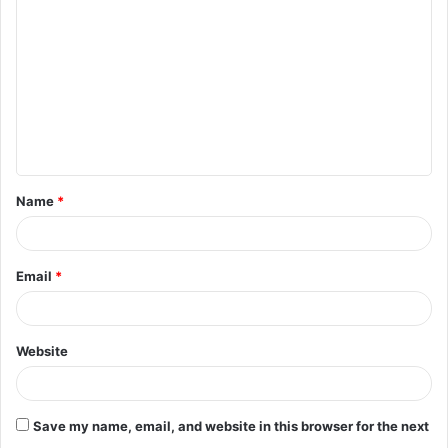
o
m
m
e
n
t
Name
*
*
Email
*
Website
Save my name, email, and website in this browser for the next