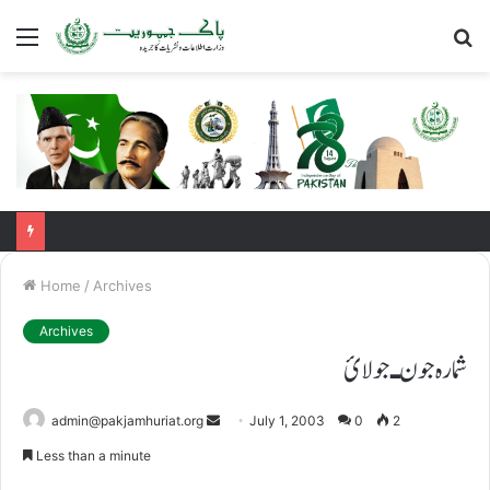
Menu
S
fo
Home
/
Archives
Archives
شمارہ جون ـ جولائ
Send
admin@pakjamhuriat.org
July 1, 2003
0
2
an
Less than a minute
email