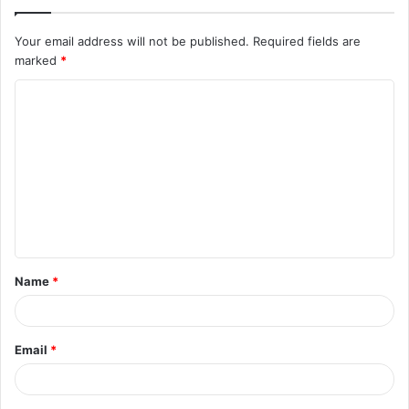
Your email address will not be published.
Required fields are
marked
*
C
o
m
m
e
n
t
Name
*
*
Email
*