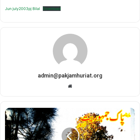
Jun july2003pj Bilal
Download
admin@pakjamhuriat.org
Website