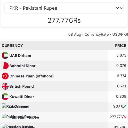
277.776₨
08 Aug ·
CurrencyRate
· USD/PKR
CURRENCY
PRICE
3.673
UAE Dirham
0.376
Bahraini Dinar
6.774
Chinese Yuan (offshore)
0.741
British Pound
0.309
Kuwaiti Dinar
0.385
Rial Omani
277.776
Pakistani Rupee
82.266
Russian Ruble