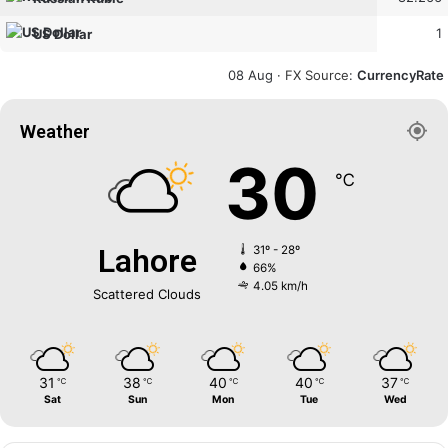
1
US Dollar
08 Aug ·
FX Source
:
CurrencyRate
Weather
30
℃
Lahore
31º - 28º
66%
4.05 km/h
Scattered Clouds
31
38
40
40
37
℃
℃
℃
℃
℃
Sat
Sun
Mon
Tue
Wed